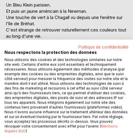
Un Bleu Klein parisien.
Et puis un jaune américain à la Newman.
Une touche de vert à la Chagall vu depuis une fenêtre sur
l'île de Bréhat.
C'est étrange de retrouver naturellement ces couleurs tout
au long d'une vie.
Puis d'une autre...
Politique de confidentialité
Le temps passe, les siècles laissent leurs témoignages et
Nous respectons la protection des données
les hommes voyagent. Pour des femmes et des idées,
Nous utilisons des cookies et des technologies similaires sur notre
pour l'art et la beauté.
site web. Certains d'entre eux sont essentiels et techniquement
Pour Claudia et Maria-Maddalena, la rencontre qui
nécessaires. Nous utilisons également des méthodes d'analyse (par
bouleversera leurs vies se fera aussi autour de l'art.
exemple des cookies ou des empreintes digitales, ainsi que le suivi
côté serveur) pour mesurer la fréquence des visites sur notre site et la
Claudia est conservatrice et restauratrice d'art au musée
manière dont il est utilisé. Nous utilisons des technologies de suivi à
des Offices. Elle travaille sur une toile du peintre anglais
des fins de marketing et recourons à cet effet au suivi côté serveur
préraphaélite, Anthony Frederick Sandys.
ainsi qu'à des fournisseurs tiers, ce qui permet d'utiliser des cookies,
des empreintes digitales, des pixels de suivi et des adresses IP sur
Maria-Maddalena est une descendante de ce peintre.
tous les appareils. Nous intégrons également sur notre site des
Dans un camaïeu riche de sentiments, de petites touches
contenus tiers provenant d'autres fournisseurs (plateformes vidéo).
de couleurs en aplats magistraux, les deux femmes nouent
Nous n'avons aucune influence sur le traitement ultérieur des données
et sur un éventuel tracking par le fournisseur tiers. Par votre réglage,
une amitié hors norme dans la belle Toscane de la Villa des
vous acceptez les processus décrits ci-dessus. Vous pouvez
Orangers.
révoquer votre consentement avec effet pour l'avenir. (
Mentions
De là, de verres de gin en éclats de rire, de larmes en
légales BoD
)