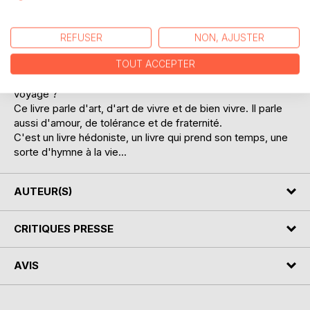
souvenirs, elles voyageront pour des hommes, pour l'art et
la beauté.
Maria-Maddalena, dans une phase dépressive
REFUSER
NON, AJUSTER
inconsciente va puiser en Claudia son élan de vie et son
TOUT ACCEPTER
aptitude au bonheur. Quant à Claudia, que dire de cette
femme, sinon, qu'elle est elle-même une invitation au
voyage ?
Ce livre parle d'art, d'art de vivre et de bien vivre. Il parle
aussi d'amour, de tolérance et de fraternité.
C'est un livre hédoniste, un livre qui prend son temps, une
sorte d'hymne à la vie...
AUTEUR(S)
CRITIQUES PRESSE
AVIS