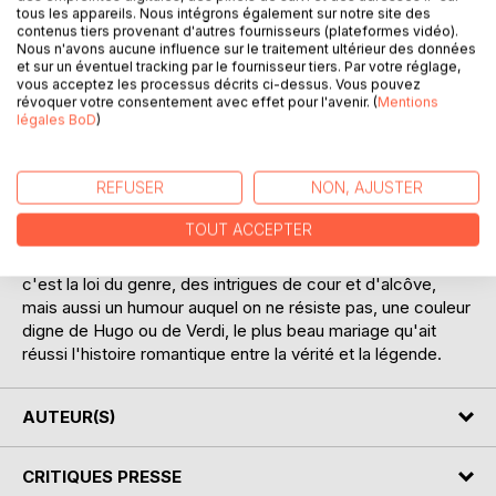
tous les appareils. Nous intégrons également sur notre site des
contenus tiers provenant d'autres fournisseurs (plateformes vidéo).
Nous n'avons aucune influence sur le traitement ultérieur des données
Tout le monde a lu, lit ou lira Les Trois Mousquetaires. A la
et sur un éventuel tracking par le fournisseur tiers. Par votre réglage,
fin du roman, les héros paraissent un peu fatigués, et on les
vous acceptez les processus décrits ci-dessus. Vous pouvez
comprend après tant de chevauchées et d'exploits. Mais
révoquer votre consentement avec effet pour l'avenir. (
Mentions
Vingt ans après, ils reprennent vie et repartent vers les
légales BoD
)
grandes aventures de la politique et du coeur avec autant
de pétulance et d'enthousiasme romanesque. " Les Trois
REFUSER
NON, AJUSTER
Mousquetaires " évoquait le siège de La Rochelle et
l'assassinat de Buckingham. Vingt ans après, c'est la
TOUT ACCEPTER
Fronde, de folles duchesses, un cardinal de plus : Retz,
Cromwell, l'exécution de Charles Ier. Beaucoup de sang,
c'est la loi du genre, des intrigues de cour et d'alcôve,
mais aussi un humour auquel on ne résiste pas, une couleur
digne de Hugo ou de Verdi, le plus beau mariage qu'ait
réussi l'histoire romantique entre la vérité et la légende.
AUTEUR(S)
CRITIQUES PRESSE