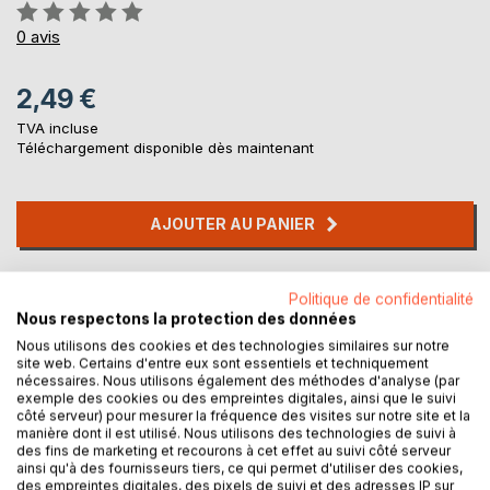
Évaluation:
0%
0
avis
2,49 €
TVA incluse
Téléchargement disponible dès maintenant
AJOUTER AU PANIER
Ajouter à ma liste d'envies
Politique de confidentialité
Laisser un avis
Nous respectons la protection des données
Nous utilisons des cookies et des technologies similaires sur notre
site web. Certains d'entre eux sont essentiels et techniquement
nécessaires. Nous utilisons également des méthodes d'analyse (par
exemple des cookies ou des empreintes digitales, ainsi que le suivi
côté serveur) pour mesurer la fréquence des visites sur notre site et la
manière dont il est utilisé. Nous utilisons des technologies de suivi à
des fins de marketing et recourons à cet effet au suivi côté serveur
ainsi qu'à des fournisseurs tiers, ce qui permet d'utiliser des cookies,
DESCRIPTION
des empreintes digitales, des pixels de suivi et des adresses IP sur