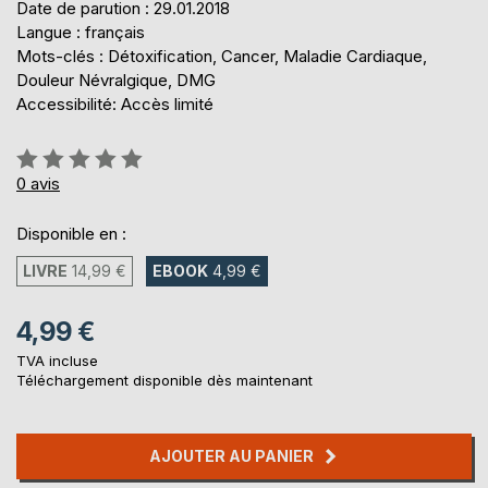
Date de parution : 29.01.2018
Langue : français
Mots-clés : Détoxification, Cancer, Maladie Cardiaque,
Douleur Névralgique, DMG
Accessibilité: Accès limité
Évaluation:
0%
0
avis
Disponible en :
LIVRE
14,99 €
EBOOK
4,99 €
4,99 €
TVA incluse
Téléchargement disponible dès maintenant
AJOUTER AU PANIER