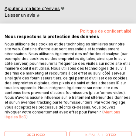
Ajouter à ma liste d'envies
Laisser un avis
Politique de confidentialité
Nous respectons la protection des données
Nous utilisons des cookies et des technologies similaires sur notre
site web. Certains d'entre eux sont essentiels et techniquement
nécessaires. Nous utilisons également des méthodes d'analyse (par
exemple des cookies ou des empreintes digitales, ainsi que le suivi
DESCRIPTION
côté serveur) pour mesurer la fréquence des visites sur notre site et la
manière dont il est utilisé. Nous utilisons des technologies de suivi à
des fins de marketing et recourons à cet effet au suivi côté serveur
ainsi qu'à des fournisseurs tiers, ce qui permet d'utiliser des cookies,
Un Médicament de Pouvoir Supprimé
des empreintes digitales, des pixels de suivi et des adresses IP sur
tous les appareils. Nous intégrons également sur notre site des
* Remède Pour Cancer
contenus tiers provenant d'autres fournisseurs (plateformes vidéo).
Nous n'avons aucune influence sur le traitement ultérieur des données
et sur un éventuel tracking par le fournisseur tiers. Par votre réglage,
* Détoxification de Corps
vous acceptez les processus décrits ci-dessus. Vous pouvez
révoquer votre consentement avec effet pour l'avenir. (
Mentions
* Aide pour la Douleur Névralgique et Maladie Cardiaque
légales BoD
)
La vitamine B15 - connue de certains comme acide
REFUSER
NON, AJUSTER