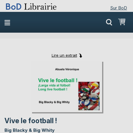
Sur BoD
Skip
Mon
to
Content
Lire un extrait
Skip
Skip
to
to
the
the
end
beginning
of
of
the
the
images
images
gallery
gallery
Vive le football !
Big Blacky & Big Whity