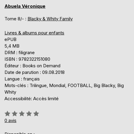
Abuela Véronique
Tome 8/- :
Blacky & Whity Family
Livres & albums pour enfants
ePUB
5,4 MB
DRM : filigrane
ISBN : 9782322151080
Éditeur : Books on Demand
Date de parution : 09.08.2018
Langue : français
Mots-clés : Trilingue, Mondial, FOOTBALL, Big Blacky, Big
Whity
Accessibilité: Accès limité
Évaluation:
0%
0
avis