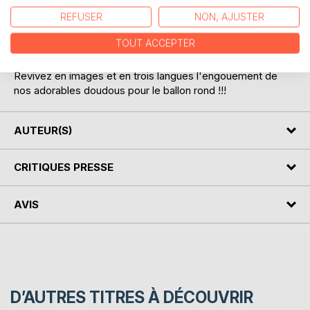
REFUSER
NON, AJUSTER
Le Mondial 2018 a passionné les foules, enthousiasmé les
TOUT ACCEPTER
supporters et excité notre petite famille aux multiples
origines...
Revivez en images et en trois langues l'engouement de
nos adorables doudous pour le ballon rond !!!
AUTEUR(S)
CRITIQUES PRESSE
AVIS
D’AUTRES TITRES À DÉCOUVRIR