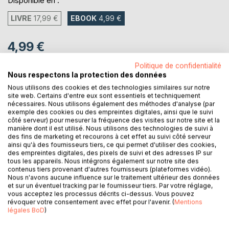
Disponible en :
LIVRE
17,99 €
EBOOK
4,99 €
4,99 €
TVA incluse
Politique de confidentialité
Téléchargement disponible dès maintenant
Nous respectons la protection des données
Nous utilisons des cookies et des technologies similaires sur notre
site web. Certains d'entre eux sont essentiels et techniquement
nécessaires. Nous utilisons également des méthodes d'analyse (par
AJOUTER AU PANIER
exemple des cookies ou des empreintes digitales, ainsi que le suivi
côté serveur) pour mesurer la fréquence des visites sur notre site et la
manière dont il est utilisé. Nous utilisons des technologies de suivi à
Ajouter à ma liste d'envies
des fins de marketing et recourons à cet effet au suivi côté serveur
Laisser un avis
ainsi qu'à des fournisseurs tiers, ce qui permet d'utiliser des cookies,
des empreintes digitales, des pixels de suivi et des adresses IP sur
tous les appareils. Nous intégrons également sur notre site des
contenus tiers provenant d'autres fournisseurs (plateformes vidéo).
Nous n'avons aucune influence sur le traitement ultérieur des données
et sur un éventuel tracking par le fournisseur tiers. Par votre réglage,
vous acceptez les processus décrits ci-dessus. Vous pouvez
révoquer votre consentement avec effet pour l'avenir. (
Mentions
légales BoD
)
DESCRIPTION