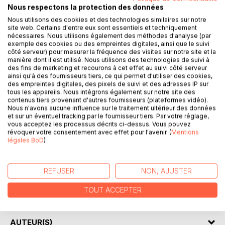
Nous respectons la protection des données
DESCRIPTION
Nous utilisons des cookies et des technologies similaires sur notre
site web. Certains d'entre eux sont essentiels et techniquement
nécessaires. Nous utilisons également des méthodes d'analyse (par
exemple des cookies ou des empreintes digitales, ainsi que le suivi
Plus de 800 mots anglais courts et faciles à retenir grâce à
côté serveur) pour mesurer la fréquence des visites sur notre site et la
un classement original mnémotechnique sous forme de
manière dont il est utilisé. Nous utilisons des technologies de suivi à
tableaux favorisant la mémoire visuelle. A partir d'une lettre
des fins de marketing et recourons à cet effet au suivi côté serveur
ainsi qu'à des fournisseurs tiers, ce qui permet d'utiliser des cookies,
ou d'une syllabe, le lecteur visualise un ensemble de mots
des empreintes digitales, des pixels de suivi et des adresses IP sur
courts anglais qui la contiennent avec leur traduction
tous les appareils. Nous intégrons également sur notre site des
française. Cette méthode de langue sera pratique à
contenus tiers provenant d'autres fournisseurs (plateformes vidéo).
Nous n'avons aucune influence sur le traitement ultérieur des données
consulter par tous et partout...et permettra d'acquérir du
et sur un éventuel tracking par le fournisseur tiers. Par votre réglage,
vocabulaire anglais facilement et rapidement.
vous acceptez les processus décrits ci-dessus. Vous pouvez
révoquer votre consentement avec effet pour l'avenir. (
Mentions
More than 800 short and easy English words to learn,
légales BoD
)
thanks to an easy table system. From a letter to a syllable,
you visualise sets of short English words with their French
REFUSER
NON, AJUSTER
translation. This simple but efficient method of learning the
language is practical to use anywhere and will help you to
TOUT ACCEPTER
build up an English vocabulary in a fun and quick way.
AUTEUR(S)