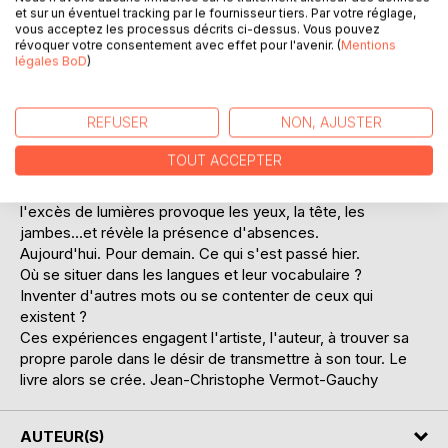
d'affleurements et de retraits. Chris Meunier
et sur un éventuel tracking par le fournisseur tiers. Par votre réglage,
vous acceptez les processus décrits ci-dessus. Vous pouvez
De ce temps-là à ce temps-ci le livre se déplie, s'invente,
révoquer votre consentement avec effet pour l'avenir. (
Mentions
légales BoD
)
s'architecture.
Cinquante-deux livrets composent VOIES ACCORES,
correspondant aux cinquante-deux semaines d'une année.
REFUSER
NON, AJUSTER
Ces livrets rassemblés forment un tout saisissant où
l'Histoire, le récit, le témoignage, l'actualité, le poème, la
TOUT ACCEPTER
photographie se frottent, se superposent, se font face, se
questionnent. Un cénotaphe où l'excès de ténèbres et
l'excès de lumières provoque les yeux, la tête, les
jambes…et révèle la présence d'absences.
Aujourd'hui. Pour demain. Ce qui s'est passé hier.
Où se situer dans les langues et leur vocabulaire ?
Inventer d'autres mots ou se contenter de ceux qui
existent ?
Ces expériences engagent l'artiste, l'auteur, à trouver sa
propre parole dans le désir de transmettre à son tour. Le
livre alors se crée. Jean-Christophe Vermot-Gauchy
AUTEUR(S)