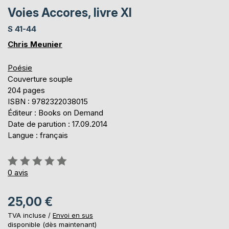
Voies Accores, livre XI
S 41-44
Chris Meunier
Poésie
Couverture souple
204 pages
ISBN : 9782322038015
Éditeur : Books on Demand
Date de parution : 17.09.2014
Langue : français
Évaluation:
0%
0
avis
25,00 €
TVA incluse /
Envoi en sus
disponible (dès maintenant)