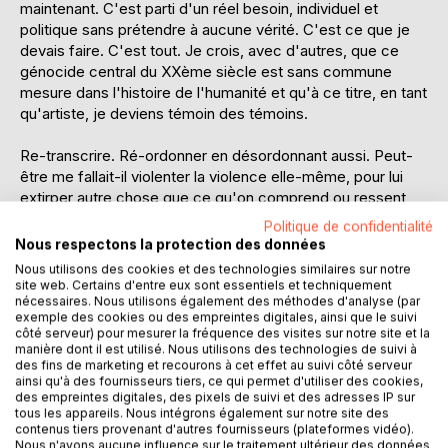
maintenant. C'est parti d'un réel besoin, individuel et
politique sans prétendre à aucune vérité. C'est ce que je
devais faire. C'est tout. Je crois, avec d'autres, que ce
génocide central du XXème siècle est sans commune
mesure dans l'histoire de l'humanité et qu'à ce titre, en tant
qu'artiste, je deviens témoin des témoins.
Re-transcrire. Ré-ordonner en désordonnant aussi. Peut-
être me fallait-il violenter la violence elle-même, pour lui
extirper autre chose que ce qu'on comprend ou ressent
immédiatement. Lui résister à cette violence des faits pour
Politique de confidentialité
en réchapper et offrir d'autres possibles par des
Nous respectons la protection des données
phénomènes de renversement.
Nous utilisons des cookies et des technologies similaires sur notre
Tout au long du travail qui a commencé en 1994, ce furent
site web. Certains d'entre eux sont essentiels et techniquement
tour à tour ou parallèlement, la Yougoslavie, le Rwanda,
nécessaires. Nous utilisons également des méthodes d'analyse (par
exemple des cookies ou des empreintes digitales, ainsi que le suivi
l'Algérie et évidemment beaucoup d’autres événements. Il
côté serveur) pour mesurer la fréquence des visites sur notre site et la
s'est agi de re-transcrire les perceptions de toutes ces
manière dont il est utilisé. Nous utilisons des technologies de suivi à
réalités mêlées, mêlées aussi avec ma propre histoire, soit
des fins de marketing et recourons à cet effet au suivi côté serveur
ainsi qu'à des fournisseurs tiers, ce qui permet d'utiliser des cookies,
tout ce qui se passe dans la vie de chacun en fonction de
des empreintes digitales, des pixels de suivi et des adresses IP sur
ses activités physiques et psychiques. Ça s'entrecroise.
tous les appareils. Nous intégrons également sur notre site des
C'est en mouvement. C'est un mouvement incessant
contenus tiers provenant d'autres fournisseurs (plateformes vidéo).
Nous n'avons aucune influence sur le traitement ultérieur des données