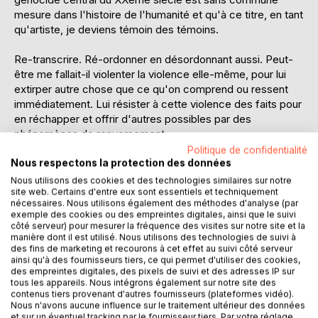
mesure dans l'histoire de l'humanité et qu'à ce titre, en tant
qu'artiste, je deviens témoin des témoins.
Re-transcrire. Ré-ordonner en désordonnant aussi. Peut-
être me fallait-il violenter la violence elle-même, pour lui
extirper autre chose que ce qu'on comprend ou ressent
immédiatement. Lui résister à cette violence des faits pour
en réchapper et offrir d'autres possibles par des
phénomènes de renversement.
Tout au long du travail qui a commencé en 1994, ce furent
Politique de confidentialité
tour à tour ou parallèlement, la Yougoslavie, le Rwanda,
Nous respectons la protection des données
l'Algérie et beaucoup d’autres événements. Il s'est agi de
Nous utilisons des cookies et des technologies similaires sur notre
site web. Certains d'entre eux sont essentiels et techniquement
re-transcrire les perceptions de toutes ces réalités
nécessaires. Nous utilisons également des méthodes d'analyse (par
mêlées, mêlées aussi avec ma propre histoire, soit tout ce
exemple des cookies ou des empreintes digitales, ainsi que le suivi
qui se passe dans la vie de chacun en fonction de ses
côté serveur) pour mesurer la fréquence des visites sur notre site et la
activités physiques et psychiques. Ça s'entrecroise. C'est
manière dont il est utilisé. Nous utilisons des technologies de suivi à
des fins de marketing et recourons à cet effet au suivi côté serveur
en mouvement. C'est un mouvement incessant
ainsi qu'à des fournisseurs tiers, ce qui permet d'utiliser des cookies,
d'affleurements et de retraits.
des empreintes digitales, des pixels de suivi et des adresses IP sur
Chris Meunier
tous les appareils. Nous intégrons également sur notre site des
contenus tiers provenant d'autres fournisseurs (plateformes vidéo).
Nous n'avons aucune influence sur le traitement ultérieur des données
De ce temps-là à ce temps-ci le livre se déplie, s'invente,
et sur un éventuel tracking par le fournisseur tiers. Par votre réglage,