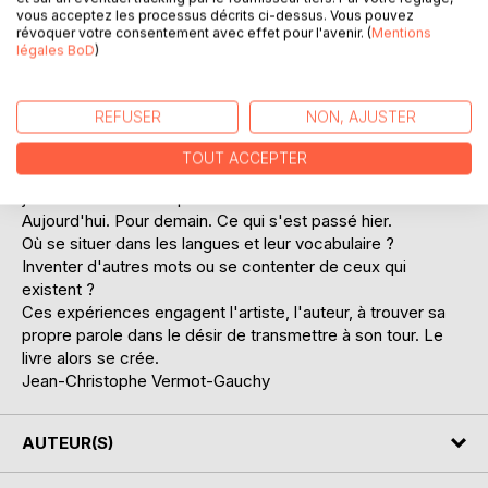
s'architecture.
vous acceptez les processus décrits ci-dessus. Vous pouvez
révoquer votre consentement avec effet pour l'avenir. (
Mentions
Cinquante-deux livrets composent VOIES ACCORES,
légales BoD
)
correspondant aux cinquante-deux semaines d'une année.
Ces livrets rassemblés forment un tout saisissant où
l'Histoire, le récit, le témoignage, l'actualité, le poème, la
REFUSER
NON, AJUSTER
photographie se frottent, se superposent, se font face, se
questionnent. Un cénotaphe où l'excès de ténèbres et
TOUT ACCEPTER
l'excès de lumières provoque les yeux, la tête, les
jambes…et révèle la présence d'absences.
Aujourd'hui. Pour demain. Ce qui s'est passé hier.
Où se situer dans les langues et leur vocabulaire ?
Inventer d'autres mots ou se contenter de ceux qui
existent ?
Ces expériences engagent l'artiste, l'auteur, à trouver sa
propre parole dans le désir de transmettre à son tour. Le
livre alors se crée.
Jean-Christophe Vermot-Gauchy
AUTEUR(S)