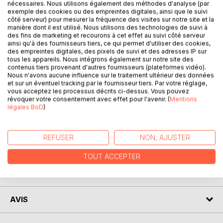
Plus de trente voix de femmes, plus de trente univers
nécessaires. Nous utilisons également des méthodes d'analyse (par
exemple des cookies ou des empreintes digitales, ainsi que le suivi
poétiques, plus de trente imaginaires rassemblés pêle-
côté serveur) pour mesurer la fréquence des visites sur notre site et la
mêle dans cette anthologie. Des poétesses de différents
manière dont il est utilisé. Nous utilisons des technologies de suivi à
âges, venues de lieux et d'horizons différents, pays du
des fins de marketing et recourons à cet effet au suivi côté serveur
ainsi qu'à des fournisseurs tiers, ce qui permet d'utiliser des cookies,
Nord, pays du Sud, d'Haïti et d'ailleurs, de Port-au-Prince a
des empreintes digitales, des pixels de suivi et des adresses IP sur
Petit-Goave, de Grenoble a Paris, de la Belgique a la
tous les appareils. Nous intégrons également sur notre site des
Nouvelle Calédonie, de Jacmel à Québec, de la Cote
contenus tiers provenant d'autres fournisseurs (plateformes vidéo).
d'Ivoire a Rochefort.
Nous n'avons aucune influence sur le traitement ultérieur des données
et sur un éventuel tracking par le fournisseur tiers. Par votre réglage,
vous acceptez les processus décrits ci-dessus. Vous pouvez
Des fils conducteurs relient ces univers.
révoquer votre consentement avec effet pour l'avenir. (
Mentions
légales BoD
)
Extrait de la préface d'Evelyne Trouillot.
REFUSER
NON, AJUSTER
AUTEUR(S)
TOUT ACCEPTER
CRITIQUES PRESSE
AVIS