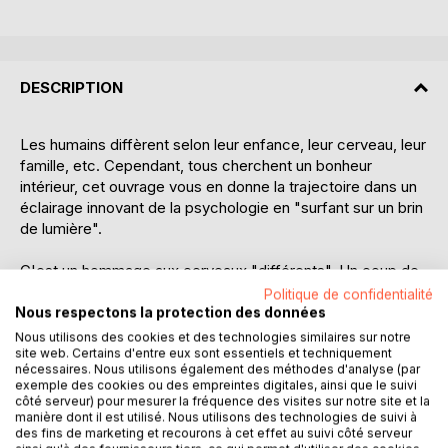
DESCRIPTION
Les humains diffèrent selon leur enfance, leur cerveau, leur
famille, etc. Cependant, tous cherchent un bonheur
intérieur, cet ouvrage vous en donne la trajectoire dans un
éclairage innovant de la psychologie en "surfant sur un brin
de lumière".
C'est un hommage aux cerveaux "différents". Un coup de
pub pour tous ceux qui sont souvent mal compris, parfois
Politique de confidentialité
maltraités, trop vite dénigrés, mal diagnostiqués, alors
Nous respectons la protection des données
qu'ils tentent d'allumer nos consciences embrumées.
Nous utilisons des cookies et des technologies similaires sur notre
site web. Certains d'entre eux sont essentiels et techniquement
nécessaires. Nous utilisons également des méthodes d'analyse (par
Un coup de gueule pour tout ce qui ne devrait plus exister
exemple des cookies ou des empreintes digitales, ainsi que le suivi
aussi.
côté serveur) pour mesurer la fréquence des visites sur notre site et la
manière dont il est utilisé. Nous utilisons des technologies de suivi à
des fins de marketing et recourons à cet effet au suivi côté serveur
Ces pages vous livreront de nouveaux outils. En parlant du