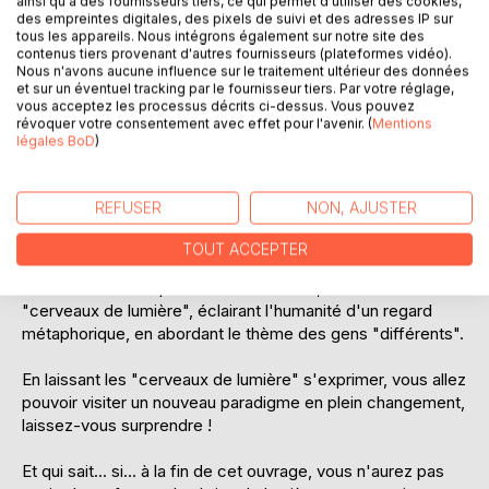
ainsi qu'à des fournisseurs tiers, ce qui permet d'utiliser des cookies,
quotidien, du sexe, de nos maisons, de notre corps ou de
des empreintes digitales, des pixels de suivi et des adresses IP sur
nos relations, elles revisitent la vie en surfant sur un brin de
tous les appareils. Nous intégrons également sur notre site des
contenus tiers provenant d'autres fournisseurs (plateformes vidéo).
lumière. Le bagage littéraire pour comprendre le
Nous n'avons aucune influence sur le traitement ultérieur des données
phénomène d'ouverture manque un peu, surtout dans le
et sur un éventuel tracking par le fournisseur tiers. Par votre réglage,
domaine de la psychologie ou l'univers de la thérapie.
vous acceptez les processus décrits ci-dessus. Vous pouvez
révoquer votre consentement avec effet pour l'avenir. (
Mentions
C'est pourquoi il nous faut changer de référentiel, bouger
légales BoD
)
notre curseur intérieur et modifier notre manière d'utiliser
notre cerveau.
REFUSER
NON, AJUSTER
Et si... nos cerveaux pouvaient surfer sur plus de lumière,
voulez-vous tenter l'expérience ?
TOUT ACCEPTER
En utilisant la métaphore de la "lumière", l'auteur décrit les
"cerveaux de lumière", éclairant l'humanité d'un regard
métaphorique, en abordant le thème des gens "différents".
En laissant les "cerveaux de lumière" s'exprimer, vous allez
pouvoir visiter un nouveau paradigme en plein changement,
laissez-vous surprendre !
Et qui sait... si... à la fin de cet ouvrage, vous n'aurez pas