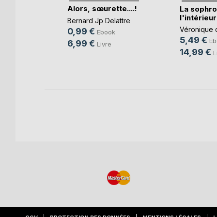
Alors, sœurette....!
SA dans
La sophro
rsonne
l'intérieur
Bernard Jp Delattre
e
Véronique 
0,99 €
Ebook
5,49 €
e
Eb
6,99 €
Livre
14,99 €
L