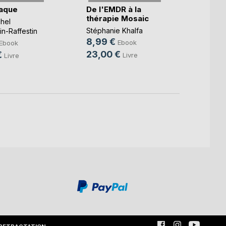
aque
De l'EMDR à la
Entre
thérapie Mosaic
mains
hel
Stéphanie Khalfa
jacque
n-Raffestin
8,99 €
9,99
Ebook
Ebook
23,00 €
16,5
€
Livre
Livre