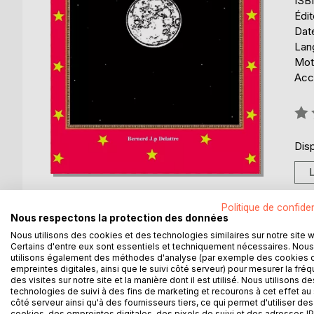
ISB
Édi
Date
Lang
Mots
Acce
Éval
0%
Disp
Politique de confiden
Nous respectons la protection des données
Nous utilisons des cookies et des technologies similaires sur notre site 
DESCRIPTION
AUTEUR(S)
CRITIQUES
Certains d'entre eux sont essentiels et techniquement nécessaires. Nous
utilisons également des méthodes d'analyse (par exemple des cookies 
empreintes digitales, ainsi que le suivi côté serveur) pour mesurer la fré
des visites sur notre site et la manière dont il est utilisé. Nous utilisons de
VOYAGE SPATIAL VISUEL
technologies de suivi à des fins de marketing et recourons à cet effet au 
Un petit voyage dans l'espace pour les amoureux 
côté serveur ainsi qu'à des fournisseurs tiers, ce qui permet d'utiliser des
été réalisé avec de petits appareils que l'on trou
cookies, des empreintes digitales, des pixels de suivi et des adresses IP