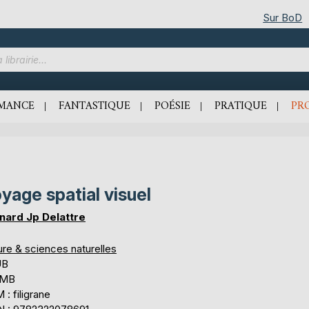
Sur BoD
MANCE
FANTASTIQUE
POÉSIE
PRATIQUE
PR
yage spatial visuel
nard Jp Delattre
ure & sciences naturelles
UB
 MB
: filigrane