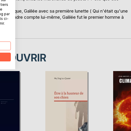
tiers
ne
e l'optique, Galilée avec sa première lunette ( Qui n'était qu'une
ng par
ans se rendre compte lui-même, Galilée fut le premier homme à
ts ci-
ir.
ÉCOUVRIR