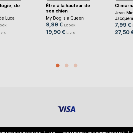
logie, de
Être à la hauteur de
Climarn
son chien
Jean-Mic
de Luca
My Dog is a Queen
Jacquemi
9,99 €
7,99 €
ook
Ebook
19,90 €
27,50 
ivre
Livre