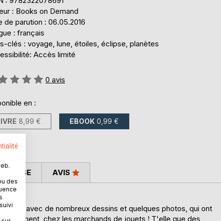
N : 9782322078691
teur : Books on Demand
 de parution : 06.05.2016
ue : français
-clés : voyage, lune, étoiles, éclipse, planètes
ssibilité: Accès limité
uation:
0
avis
onible en :
LIVRE
8,99 €
EBOOK
0,99 €
tialité
web.
 PRESSE
AVIS
ou des
quence
s
suivi
du ciel, avec de nombreux dessins et quelques photos, qui ont
ve facilement, chez les marchands de jouets ! T'elle que des
 sur