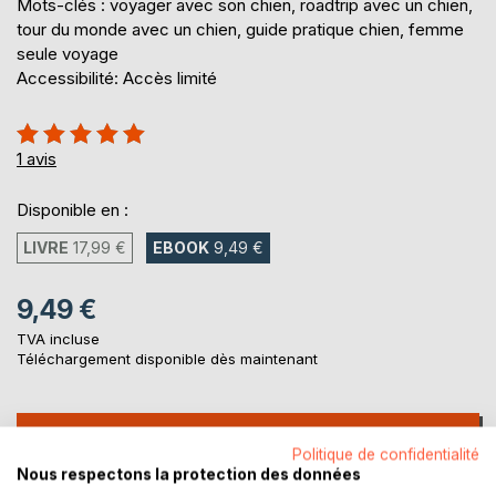
Mots-clés : voyager avec son chien, roadtrip avec un chien,
tour du monde avec un chien, guide pratique chien, femme
seule voyage
Accessibilité: Accès limité
Évaluation:
100%
1
avis
Disponible en :
LIVRE
17,99 €
EBOOK
9,49 €
9,49 €
TVA incluse
Téléchargement disponible dès maintenant
AJOUTER AU PANIER
Politique de confidentialité
Nous respectons la protection des données