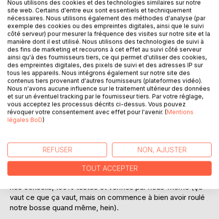
Ajouter à ma liste d'envies
Nous utilisons des cookies et des technologies similaires sur notre
site web. Certains d'entre eux sont essentiels et techniquement
Laisser un avis
nécessaires. Nous utilisons également des méthodes d'analyse (par
exemple des cookies ou des empreintes digitales, ainsi que le suivi
côté serveur) pour mesurer la fréquence des visites sur notre site et la
manière dont il est utilisé. Nous utilisons des technologies de suivi à
des fins de marketing et recourons à cet effet au suivi côté serveur
ainsi qu'à des fournisseurs tiers, ce qui permet d'utiliser des cookies,
des empreintes digitales, des pixels de suivi et des adresses IP sur
tous les appareils. Nous intégrons également sur notre site des
contenus tiers provenant d'autres fournisseurs (plateformes vidéo).
DESCRIPTION
Nous n'avons aucune influence sur le traitement ultérieur des données
et sur un éventuel tracking par le fournisseur tiers. Par votre réglage,
vous acceptez les processus décrits ci-dessus. Vous pouvez
révoquer votre consentement avec effet pour l'avenir. (
Mentions
Dans ce guide pratique pour Voyager avec son chien, nous
légales BoD
)
avons tenté de réunir toutes les informations que nous
avons collectées, Cosmos et mois, depuis que nous
parcours l'Europe à bord de notre voiture aménagée.
REFUSER
NON, AJUSTER
Parce que Voyager avec son chien ne s''improvise pas,
TOUT ACCEPTER
voici un recueil avec toutes nos astuces, nos anecdotes et
nos conseils, 100% testés et vérifiés par nous-même (ça
vaut ce que ça vaut, mais on commence à bien avoir roulé
notre bosse quand même, hein).