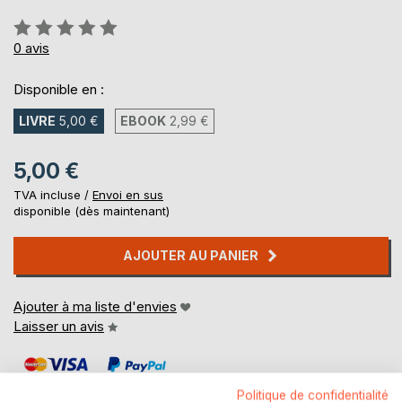
Évaluation:
0%
0
avis
Disponible en :
LIVRE
5,00 €
EBOOK
2,99 €
5,00 €
TVA incluse /
Envoi en sus
disponible (dès maintenant)
AJOUTER AU PANIER
Ajouter à ma liste d'envies
Laisser un avis
Politique de confidentialité