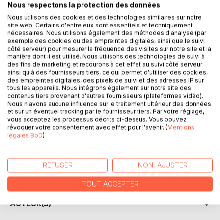
Nous respectons la protection des données
Nous utilisons des cookies et des technologies similaires sur notre
site web. Certains d'entre eux sont essentiels et techniquement
nécessaires. Nous utilisons également des méthodes d'analyse (par
DESCRIPTION
exemple des cookies ou des empreintes digitales, ainsi que le suivi
côté serveur) pour mesurer la fréquence des visites sur notre site et la
manière dont il est utilisé. Nous utilisons des technologies de suivi à
L'humanité toute entière est en train de traverser une crise
des fins de marketing et recourons à cet effet au suivi côté serveur
sans précédent. Nous voici devant un choix important à
ainsi qu'à des fournisseurs tiers, ce qui permet d'utiliser des cookies,
des empreintes digitales, des pixels de suivi et des adresses IP sur
faire: continuer comme avant, basculer entre
tous les appareils. Nous intégrons également sur notre site des
confinements, fermetures et pénalisations et risquer une
contenus tiers provenant d'autres fournisseurs (plateformes vidéo).
dictature de la santé - ou devenir l'unique responsable de
Nous n'avons aucune influence sur le traitement ultérieur des données
et sur un éventuel tracking par le fournisseur tiers. Par votre réglage,
notre vie. Redécouvrir le potentiel qui est en nous ou
vous acceptez les processus décrits ci-dessus. Vous pouvez
devenir un esclave de la technologie et de l'intelligence
révoquer votre consentement avec effet pour l'avenir. (
Mentions
artificielle? Surveillance ou liberté? Peur ou confiance?
légales BoD
)
Personne n'échappe à ces questions. Nous nous trouvons
tous au seuil d'une nouvelle civilisation, d'une nouvelle
humanité. A nous de décider ce que nous voulons
REFUSER
NON, AJUSTER
vraiment.
TOUT ACCEPTER
AUTEUR(S)