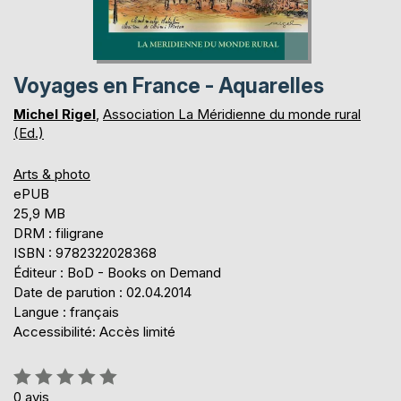
Voyages en France - Aquarelles
Michel Rigel
,
Association La Méridienne du monde rural
(Ed.)
Arts & photo
ePUB
25,9 MB
DRM : filigrane
ISBN : 9782322028368
Éditeur : BoD - Books on Demand
Date de parution : 02.04.2014
Langue : français
Accessibilité: Accès limité
Évaluation:
0%
0
avis