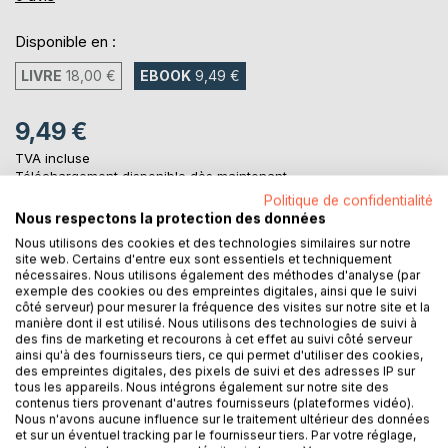
Disponible en :
LIVRE
18,00 €
EBOOK
9,49 €
9,49 €
TVA incluse
Téléchargement disponible dès maintenant
Politique de confidentialité
Nous respectons la protection des données
Nous utilisons des cookies et des technologies similaires sur notre
AJOUTER AU PANIER
site web. Certains d'entre eux sont essentiels et techniquement
nécessaires. Nous utilisons également des méthodes d'analyse (par
exemple des cookies ou des empreintes digitales, ainsi que le suivi
Ajouter à ma liste d'envies
côté serveur) pour mesurer la fréquence des visites sur notre site et la
manière dont il est utilisé. Nous utilisons des technologies de suivi à
Laisser un avis
des fins de marketing et recourons à cet effet au suivi côté serveur
ainsi qu'à des fournisseurs tiers, ce qui permet d'utiliser des cookies,
des empreintes digitales, des pixels de suivi et des adresses IP sur
tous les appareils. Nous intégrons également sur notre site des
contenus tiers provenant d'autres fournisseurs (plateformes vidéo).
Nous n'avons aucune influence sur le traitement ultérieur des données
et sur un éventuel tracking par le fournisseur tiers. Par votre réglage,