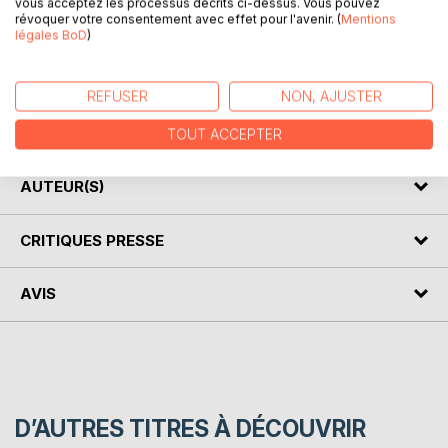
vous acceptez les processus décrits ci-dessus. Vous pouvez
révoquer votre consentement avec effet pour l'avenir. (
Mentions
DESCRIPTION
légales BoD
)
L'artiste Michel Rigel, avec plus de 80 aquarelles
REFUSER
NON, AJUSTER
reproduites en couleurs, invite le lecteur à voyager en
France...
TOUT ACCEPTER
AUTEUR(S)
CRITIQUES PRESSE
AVIS
D’AUTRES TITRES À DÉCOUVRIR