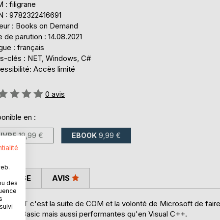
: filigrane
N : 9782322416691
teur : Books on Demand
 de parution : 14.08.2021
ue : français
s-clés : NET, Windows, C#
ssibilité: Accès limité
uation:
0
avis
onible en :
LIVRE
19,99 €
EBOOK
9,99 €
tialité
web.
 PRESSE
AVIS
ou des
quence
s
1. NET c'est la suite de COM et la volonté de Microsoft de fair
suivi
Visual Basic mais aussi performantes qu'en Visual C++.