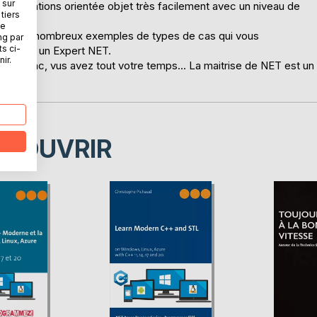
 sur
 applications orientée objet très facilement avec un niveau de
tiers
ne
verez de nombreux exemples de types de cas qui vous
ng par
ts ci-
 devenir un Expert NET.
ir.
oft donc, vus avez tout votre temps... La maitrise de NET est un
ÉCOUVRIR