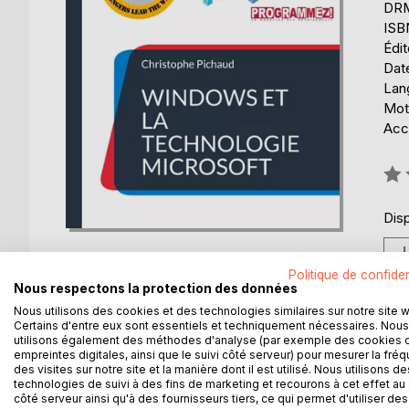
DRM 
ISB
Édi
Date
Lang
Mot
Acce
Éval
0%
Disp
Politique de confiden
Nous respectons la protection des données
Nous utilisons des cookies et des technologies similaires sur notre site 
Certains d'entre eux sont essentiels et techniquement nécessaires. Nous
DESCRIPTION
AUTEUR(S)
CRITIQUES
utilisons également des méthodes d'analyse (par exemple des cookies 
empreintes digitales, ainsi que le suivi côté serveur) pour mesurer la fré
des visites sur notre site et la manière dont il est utilisé. Nous utilisons de
La Technologie NET de Microsoft a été créé en 200
technologies de suivi à des fins de marketing et recourons à cet effet au 
des Applications Windows aussi facilement qu'en 
côté serveur ainsi qu'à des fournisseurs tiers, ce qui permet d'utiliser des