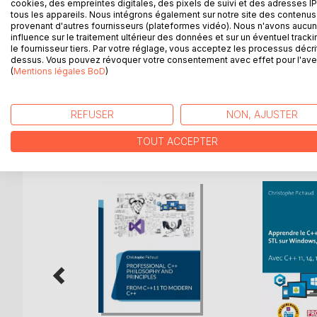
cookies, des empreintes digitales, des pixels de suivi et des adresses IP
Le langage C# est vaste et permet de réaliser des
tous les appareils. Nous intégrons également sur notre site des contenus 
complexité assez puissant.
provenant d'autres fournisseurs (plateformes vidéo). Nous n'avons aucu
Au travers de ces articles techniques, vous trou
influence sur le traitement ultérieur des données et sur un éventuel tracki
le fournisseur tiers. Par votre réglage, vous acceptez les processus décri
permettront d'adopter un style profesionnel et de
dessus. Vous pouvez révoquer votre consentement avec effet pour l'aven
NET c'est l'avenir du développement selon Micros
(
Mentions légales BoD
)
chemin long et sinueux...
REFUSER
NON, AJUSTER
D’AUTRES TITRES À D
TOUT ACCEPTER