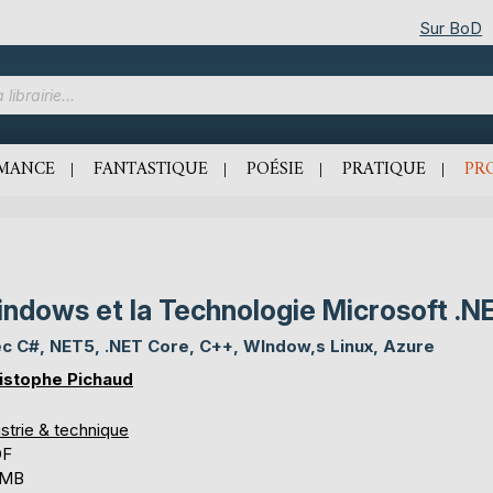
Sur BoD
MANCE
FANTASTIQUE
POÉSIE
PRATIQUE
PR
ndows et la Technologie Microsoft .N
c C#, NET5, .NET Core, C++, WIndow,s Linux, Azure
istophe Pichaud
strie & technique
DF
 MB