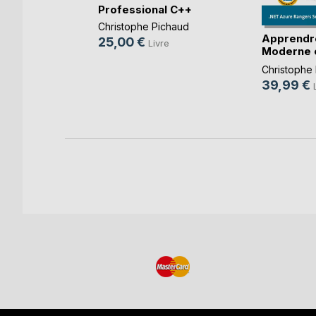
IAP 3
Professional C++
rs po(...)
Christophe Pichaud
Apprendr
25,00 €
Livre
Moderne e
k
STL(...)
Christophe
re
39,99 €