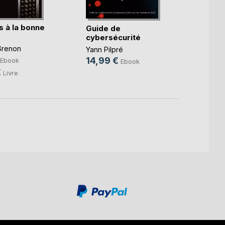
Deven
Eric L
s à la bonne
Guide de
5,99
cybersécurité
Grenon
Yann Pilpré
14,99 €
Ebook
Ebook
€
Livre