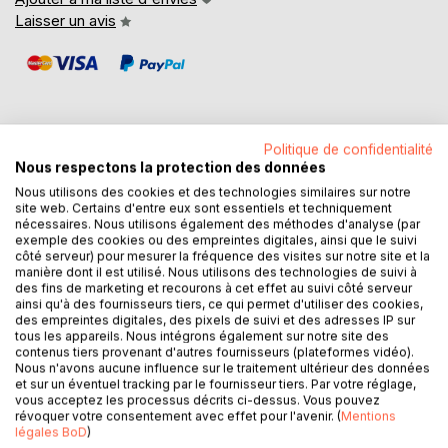
Laisser un avis
Politique de confidentialité
Nous respectons la protection des données
DESCRIPTION
Nous utilisons des cookies et des technologies similaires sur notre
site web. Certains d'entre eux sont essentiels et techniquement
nécessaires. Nous utilisons également des méthodes d'analyse (par
Peter Foerthmann est bien connu dans le monde de la voile
exemple des cookies ou des empreintes digitales, ainsi que le suivi
et des navigateurs de la grande croisière. Il est consulté
côté serveur) pour mesurer la fréquence des visites sur notre site et la
depuis des décennies pour toutes les questions de
manière dont il est utilisé. Nous utilisons des technologies de suivi à
des fins de marketing et recourons à cet effet au suivi côté serveur
pilotage automatique par régulateur dallure.
ainsi qu'à des fournisseurs tiers, ce qui permet d'utiliser des cookies,
En tant que développeur fabricant et distributeur,
des empreintes digitales, des pixels de suivi et des adresses IP sur
interlocuteur mondial dans le domaine complexe des
tous les appareils. Nous intégrons également sur notre site des
contenus tiers provenant d'autres fournisseurs (plateformes vidéo).
systèmes de contrôle par le vent, son expertise est
Nous n'avons aucune influence sur le traitement ultérieur des données
demandée au niveau international. Ses livres spécialisés
et sur un éventuel tracking par le fournisseur tiers. Par votre réglage,
sont disponibles en en six langues et informes aujourd'hui
vous acceptez les processus décrits ci-dessus. Vous pouvez
révoquer votre consentement avec effet pour l'avenir. (
Mentions
l'état de la technique des régulateurs d'allure.
légales BoD
)
Les lois de la physique sont toujours valables, même à