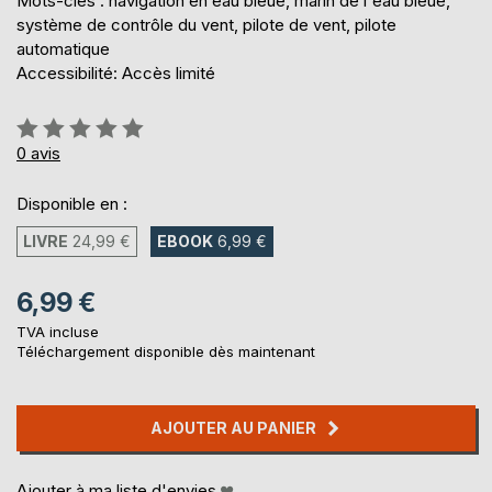
Mots-clés : navigation en eau bleue, marin de l'eau bleue,
système de contrôle du vent, pilote de vent, pilote
automatique
Accessibilité: Accès limité
Évaluation:
0%
0
avis
Disponible en :
LIVRE
24,99 €
EBOOK
6,99 €
6,99 €
TVA incluse
Téléchargement disponible dès maintenant
AJOUTER AU PANIER
Ajouter à ma liste d'envies