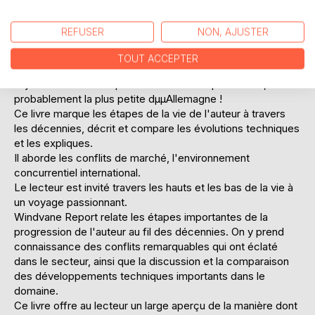
l'époque des bits et des octets, et de l'informatique
embarquée.
REFUSER
NON, AJUSTER
Dans ce livre, l'auteur décrit son parcours personnel à
travers les années sur une période de bientôt un demi-
TOUT ACCEPTER
siècle. Son entreprise initiale de manufacture est
aujourd'hui une entreprise industrielle de production,
probablement la plus petite dµµAllemagne !
Ce livre marque les étapes de la vie de l'auteur à travers
les décennies, décrit et compare les évolutions techniques
et les expliques.
Il aborde les conflits de marché, l'environnement
concurrentiel international.
Le lecteur est invité travers les hauts et les bas de la vie à
un voyage passionnant.
Windvane Report relate les étapes importantes de la
progression de l'auteur au fil des décennies. On y prend
connaissance des conflits remarquables qui ont éclaté
dans le secteur, ainsi que la discussion et la comparaison
des développements techniques importants dans le
domaine.
Ce livre offre au lecteur un large aperçu de la manière dont