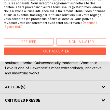
Widely regarded as D. H. Lawrence's greatest novel,
tous les appareils. Nous intégrons également sur notre site des
Women in Love is both a lucid account of English society
contenus tiers provenant d'autres fournisseurs (plateformes vidéo).
before the First World War, and a brilliant evocation of the
Nous n'avons aucune influence sur le traitement ultérieur des données
et sur un éventuel tracking par le fournisseur tiers. Par votre réglage,
inexorable power of human desire.
vous acceptez les processus décrits ci-dessus. Vous pouvez
révoquer votre consentement avec effet pour l'avenir. (
Mentions
Women in Love continues where The Rainbow left off, with
légales BoD
)
the third generation of Brangwens: Ursula Brangwen, now a
teacher at Beldover, a mining town in the Midlands, and her
sister Gudrun, who has returned from art school in London.
REFUSER
NON, AJUSTER
The focus of the novel is primarily on their relationships,
TOUT ACCEPTER
Ursula's with Rupert Birkin, a school inspector, and
Gudrun's with industrialist Gerald Crich, and later with a
sculptor, Loerke. Quintessentially modernist, Women in
Love is one of Lawrence's most extraordinary, innovative
and unsettling works.
AUTEUR(S)
CRITIQUES PRESSE