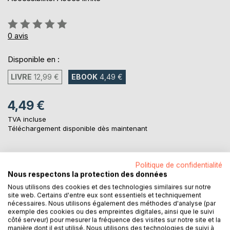
Évaluation:
0%
0
avis
Disponible en :
LIVRE
12,99 €
EBOOK
4,49 €
4,49 €
TVA incluse
Téléchargement disponible dès maintenant
AJOUTER AU PANIER
Politique de confidentialité
Nous respectons la protection des données
Nous utilisons des cookies et des technologies similaires sur notre
Ajouter à ma liste d'envies
site web. Certains d'entre eux sont essentiels et techniquement
nécessaires. Nous utilisons également des méthodes d'analyse (par
Laisser un avis
exemple des cookies ou des empreintes digitales, ainsi que le suivi
côté serveur) pour mesurer la fréquence des visites sur notre site et la
manière dont il est utilisé. Nous utilisons des technologies de suivi à