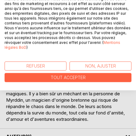
des fins de marketing et recourons à cet effet au suivi côté serveur
ainsi qu'à des fournisseurs tiers, ce qui permet d'utiliser des cookies,
des empreintes digitales, des pixels de suivi et des adresses IP sur
tous les appareils. Nous intégrons également sur notre site des
contenus tiers provenant d'autres fournisseurs (plateformes vidéo).
Nous n'avons aucune influence sur le traitement ultérieur des données
DESCRIPTION
et sur un éventuel tracking par le fournisseur tiers. Par votre réglage,
vous acceptez les processus décrits ci-dessus. Vous pouvez
révoquer votre consentement avec effet pour l'avenir. (
Mentions
légales BoD
)
Frey est une guerrière qui traverse le nord de la France du
Moyen Âge pour accomplir sa mission. Elle est envoyée
par les frères de l'abbaye de Couvin qui lui demandent de
REFUSER
NON, AJUSTER
se rendre au Tronc Béranger. Björn, un autre guerrier de
grande taille et son jeune apprenti devront se rendre
TOUT ACCEPTER
jusqu'en Écosse pour lui venir en aide ainsi que Freyja, une
déesse de la mythologie nordique dotée de pouvoirs
magiques. Il y a bien sûr un méchant en la personne de
Myrddin, un magicien d'origine bretonne qui risque de
répandre le chaos dans le monde. De leurs actions
dépendra la survie du monde, tout cela sur fond d'amitié,
d'amour et d'aventures extraordinaires.