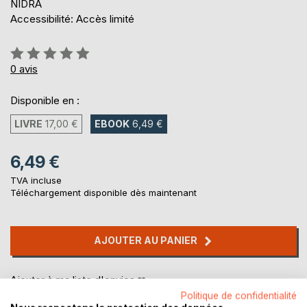
NIDRA
Accessibilité: Accès limité
Évaluation:
0%
0
avis
Disponible en :
LIVRE
17,00 €
EBOOK
6,49 €
6,49 €
TVA incluse
Téléchargement disponible dès maintenant
AJOUTER AU PANIER
Ajouter à ma liste d'envies
Laisser un avis
Politique de confidentialité