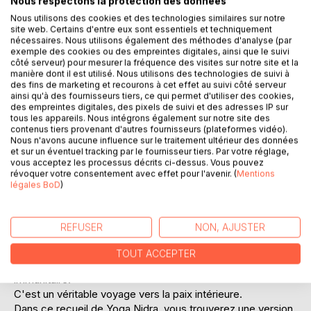
Nous respectons la protection des données
Nous utilisons des cookies et des technologies similaires sur notre
site web. Certains d'entre eux sont essentiels et techniquement
nécessaires. Nous utilisons également des méthodes d'analyse (par
exemple des cookies ou des empreintes digitales, ainsi que le suivi
côté serveur) pour mesurer la fréquence des visites sur notre site et la
manière dont il est utilisé. Nous utilisons des technologies de suivi à
des fins de marketing et recourons à cet effet au suivi côté serveur
DESCRIPTION
ainsi qu'à des fournisseurs tiers, ce qui permet d'utiliser des cookies,
des empreintes digitales, des pixels de suivi et des adresses IP sur
tous les appareils. Nous intégrons également sur notre site des
contenus tiers provenant d'autres fournisseurs (plateformes vidéo).
Je suis accompagnante dans l'âme.
Nous n'avons aucune influence sur le traitement ultérieur des données
Après plus de 30 ans à travailler en équipe dans un métier
et sur un éventuel tracking par le fournisseur tiers. Par votre réglage,
passionnément humain, mon savoir-être est devenu mon
vous acceptez les processus décrits ci-dessus. Vous pouvez
révoquer votre consentement avec effet pour l'avenir. (
Mentions
savoir faire. J'ai choisi d'accompagner
légales BoD
)
professionnellement dans le domaine du bien-être pour
améliorer le monde dans lequel on vit . La régularité de la
pratique du Yoga Nidra réduit significativement le stress,
REFUSER
NON, AJUSTER
l'anxiété, la détresse psychologique, la fatigue, jusqu'à
redonner au corps son état paisible et équilibré.
TOUT ACCEPTER
Il améliore la qualité du sommeil et renforce le système
immunitaire.
C'est un véritable voyage vers la paix intérieure.
Dans ce recueil de Yoga Nidra, vous trouverez une version