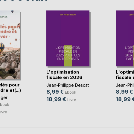
L'optimisation
L'optim
fiscale en 2026
fiscale
pou(...)
pou(...)
clés pour
Jean-Philippe Descat
Jean-Phi
re et(...)
8,99 €
8,99 €
Ebook
eger
18,99 €
18,99 
Livre
Ebook
ivre