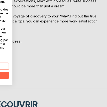
ositive expectations, relax with colleagues, write success
web.
 - this should be more than just a dream.
ou des
quence
ns on a voyage of discovery to your 'why'.Find out the true
s
, practical tips, you can experience more work satisfaction
suivi
 sur
tiers
ne
ng par
your success.
ts ci-
cess.
ir.
ÉCOUVRIR