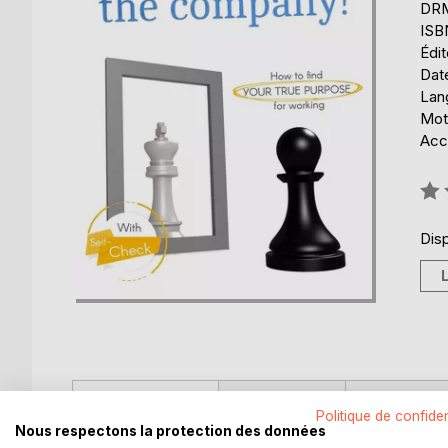
DRM 
ISB
Édi
Date
Lang
Mot
Acce
Éval
0%
Disp
DESCRIPTION
AUTEUR(S)
CRITIQUES
Politique de confiden
Nous respectons la protection des données