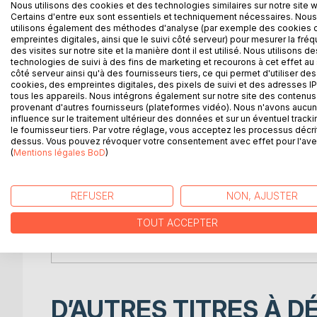
Go to work on Monday in a good mood and full of p
Nous utilisons des cookies et des technologies similaires sur notre site 
Certains d'entre eux sont essentiels et techniquement nécessaires. Nous
stories and feel that you help make the difference
utilisons également des méthodes d'analyse (par exemple des cookies 
empreintes digitales, ainsi que le suivi côté serveur) pour mesurer la fré
Patrick Vergult guides you through ten key questio
des visites sur notre site et la manière dont il est utilisé. Nous utilisons de
reason you work. Thanks to immediately applicable
technologies de suivi à des fins de marketing et recourons à cet effet au 
côté serveur ainsi qu'à des fournisseurs tiers, ce qui permet d'utiliser des
starting from today.
cookies, des empreintes digitales, des pixels de suivi et des adresses IP
tous les appareils. Nous intégrons également sur notre site des contenus 
Among other things you'll discover:
provenant d'autres fournisseurs (plateformes vidéo). Nous n'avons aucu
influence sur le traitement ultérieur des données et sur un éventuel tracki
· What three fundamental values are important to 
le fournisseur tiers. Par votre réglage, vous acceptez les processus décri
· Which three secrets help you to reap lasting suc
dessus. Vous pouvez révoquer votre consentement avec effet pour l'aven
· Which two skills will open all doors to you.
(
Mentions légales BoD
)
· How you can motivate yourself (and others).
· And much more!
REFUSER
NON, AJUSTER
Because ... YOU are the company!
TOUT ACCEPTER
Get your copy of YOU are the company now!
D’AUTRES TITRES À D