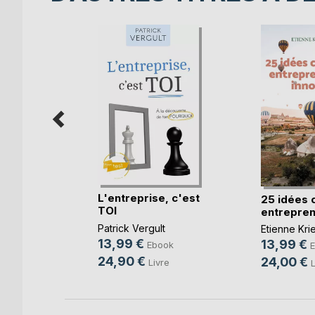
iers
L'entreprise, c'est
25 idées 
Becker
TOI
entreprend
k
Patrick Vergult
Etienne Kri
13,99 €
13,99 €
Ebook
24,90 €
24,00 €
Livre
L