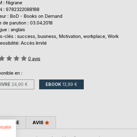
: filigrane
N : 9782322088188
teur : BoD - Books on Demand
 de parution : 03.04.2018
ue : anglais
s-clés : success, business, Motivation, workplace, Work
ssibilité: Accès limité
uation:
0
avis
onible en :
LIVRE
24,90 €
EBOOK
13,99 €
 PRESSE
AVIS
tialité