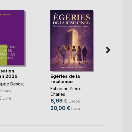
isation
À vous
Égéries de la
 en 2026
Valéri
résilience
lippe Descat
14,9
Fabienne Pierre-
Ebook
19,9
Charles
€
Livre
8,99 €
Ebook
20,00 €
Livre