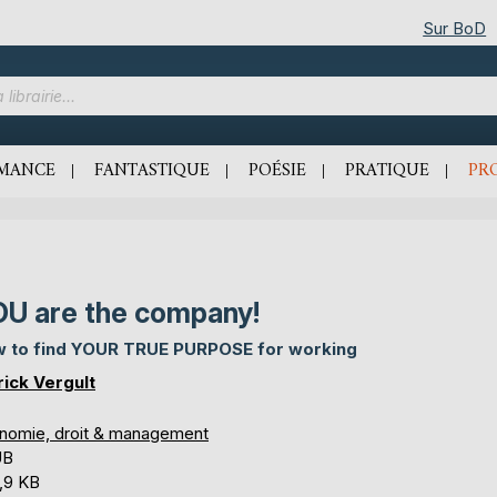
Sur BoD
MANCE
FANTASTIQUE
POÉSIE
PRATIQUE
PR
U are the company!
 to find YOUR TRUE PURPOSE for working
rick Vergult
nomie, droit & management
UB
,9 KB