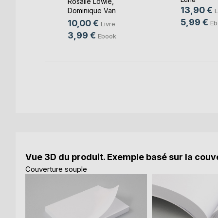
Rosalie Lowie
,
13,90 €
Dominique Van
L
k
Cotthem
, ...
5,99 €
10,00 €
Eb
Livre
3,99 €
Ebook
Vue 3D du produit. Exemple basé sur la couve
Couverture souple