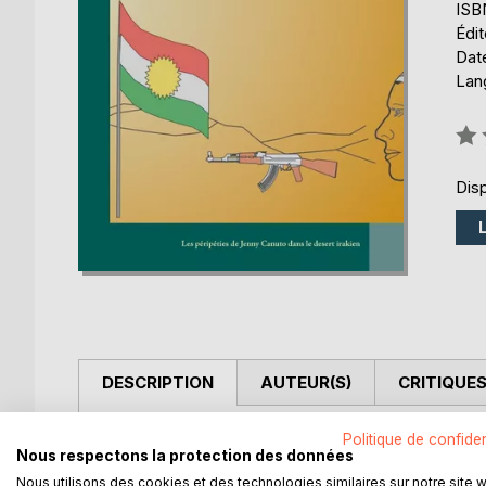
ISB
Édi
Date
Lang
Éval
0%
Disp
DESCRIPTION
AUTEUR(S)
CRITIQUES
La sergente Jenny Canuto combat les Talibans en 
Politique de confiden
Nous respectons la protection des données
évènement terrible, elle est contrainte à déserter
Nous utilisons des cookies et des technologies similaires sur notre site 
Aux cotés de ses copines Peshmergas, elle va se r