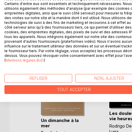
Certains d'entre eux sont essentiels et techniquement nécessaires. Nous
Sulaymaniyah, ou encore Kirkouk sont les lieux où 
utilisons également des méthodes d'analyse (par exemple des cookies 
empreintes digitales, ainsi que le suivi côté serveur) pour mesurer la fré
des visites sur notre site et la manière dont il est utilisé. Nous utilisons de
technologies de suivi à des fins de marketing et recourons à cet effet au 
côté serveur ainsi qu'à des fournisseurs tiers, ce qui permet d'utiliser des
D’AUTRES TITRES À D
cookies, des empreintes digitales, des pixels de suivi et des adresses IP
tous les appareils. Nous intégrons également sur notre site des contenus 
provenant d'autres fournisseurs (plateformes vidéo). Nous n'avons aucu
influence sur le traitement ultérieur des données et sur un éventuel tracki
le fournisseur tiers. Par votre réglage, vous acceptez les processus décri
dessus. Vous pouvez révoquer votre consentement avec effet pour l'aven
(
Mentions légales BoD
)
REFUSER
NON, AJUSTER
TOUT ACCEPTER
Les doule
vie heure
Un dimanche à la
mer
Rodrigo De
-Taty
Luna