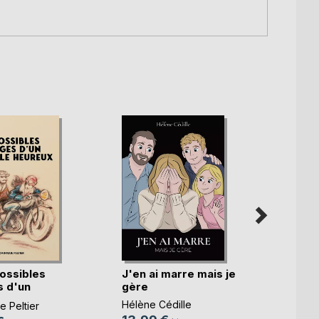
ossibles
J'en ai marre mais je
Qu'as-
 d'un
gère
lumiè
.)
Hélène Cédille
Sophie
 Peltier