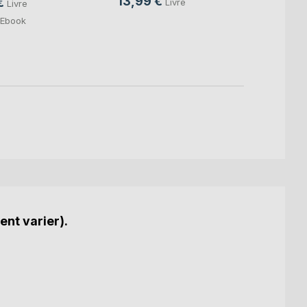
13,99 €
15,0
€
Livre
Livre
4,99
Ebook
ent varier).