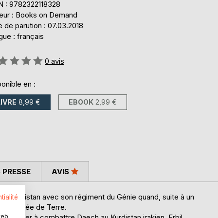
N : 9782322118328
teur : Books on Demand
 de parution : 07.03.2018
ue : français
uation:
0
avis
onible en :
LIVRE
8,99 €
EBOOK
2,99 €
 PRESSE
AVIS
Afghanistan avec son régiment du Génie quand, suite à un
tialité
 de l'Armée de Terre.
web.
etrouver à combattre Daech au Kurdistan irakien. Erbil,