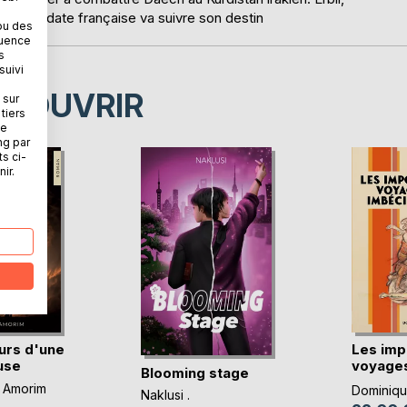
l'ex-soldate française va suivre son destin
ou des
quence
s
suivi
ÉCOUVRIR
 sur
tiers
ne
ng par
ts ci-
ir.
urs d'une
Les imp
use
voyages
Blooming stage
imbéc(..
 Amorim
Dominique
Naklusi .