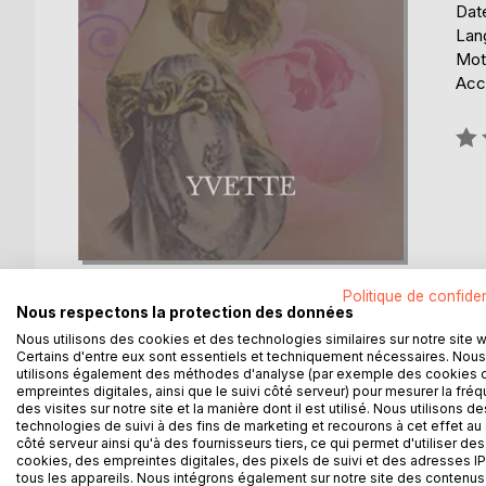
Date
Lang
Mots
Acce
Éval
0%
Politique de confiden
Nous respectons la protection des données
Nous utilisons des cookies et des technologies similaires sur notre site 
Certains d'entre eux sont essentiels et techniquement nécessaires. Nous
DESCRIPTION
AUTEUR(S)
CRITIQUES
utilisons également des méthodes d'analyse (par exemple des cookies 
empreintes digitales, ainsi que le suivi côté serveur) pour mesurer la fré
des visites sur notre site et la manière dont il est utilisé. Nous utilisons de
technologies de suivi à des fins de marketing et recourons à cet effet au 
Yvette raconte l'histoire de madame Obardi, qui vi
côté serveur ainsi qu'à des fournisseurs tiers, ce qui permet d'utiliser des
personnes qui viennent dans son salon pour se divert
cookies, des empreintes digitales, des pixels de suivi et des adresses IP
vivre d'Yvette.
tous les appareils. Nous intégrons également sur notre site des contenus 