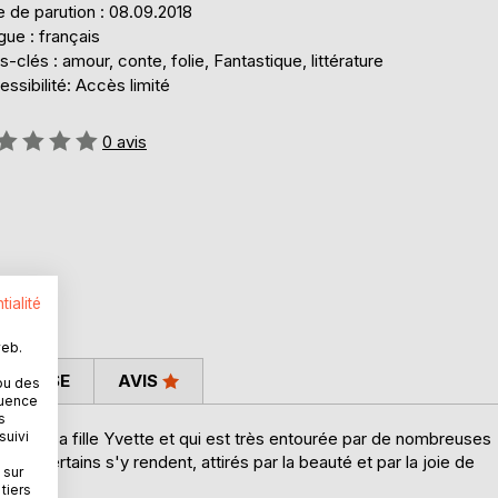
 de parution : 08.09.2018
ue : français
-clés : amour, conte, folie, Fantastique, littérature
ssibilité: Accès limité
uation:
0
avis
tialité
web.
 PRESSE
AVIS
ou des
quence
s
suivi
t avec sa fille Yvette et qui est très entourée par de nombreuses
ir. Certains s'y rendent, attirés par la beauté et par la joie de
 sur
tiers