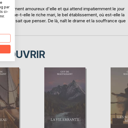
ne
ng par
 éperdument amoureux d'elle et qui attend impatiemment le jour
ts ci-
cherche-t-elle le riche mari, le bel établissement, où est-elle la
ir.
vigny ne sait que penser. De là, naît le drame et la souffrance que
ÉCOUVRIR