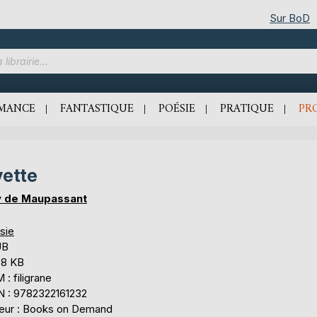
Sur BoD
MANCE
FANTASTIQUE
POÉSIE
PRATIQUE
PR
ette
 de Maupassant
sie
UB
,8 KB
: filigrane
N : 9782322161232
teur : Books on Demand