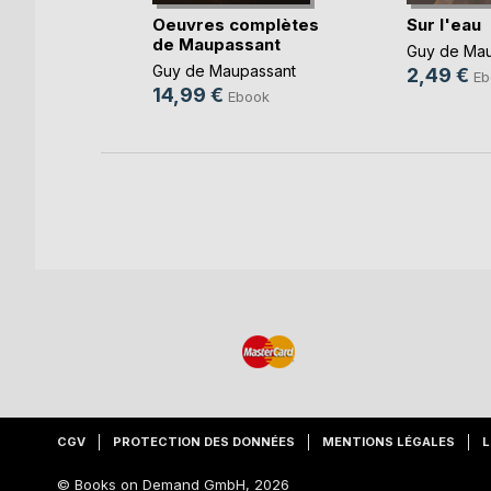
Oeuvres complètes
Sur l'eau
de Maupassant
ssant
Guy de Mau
Guy de Maupassant
2,49 €
k
Eb
14,99 €
Ebook
CGV
PROTECTION DES DONNÉES
MENTIONS LÉGALES
L
© Books on Demand GmbH, 2026