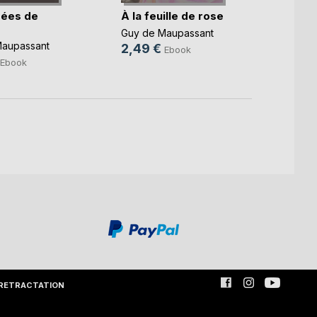
rées de
À la feuille de rose
La pa
Guy de Maupassant
Guy d
Maupassant
2,49 €
2,49
Ebook
Ebook
RETRACTATION