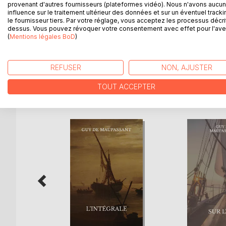
provenant d'autres fournisseurs (plateformes vidéo). Nous n'avons aucu
influence sur le traitement ultérieur des données et sur un éventuel tracki
Parmi ceux-là, se trouve Jean de Servigny qui est
le fournisseur tiers. Par votre réglage, vous acceptez les processus décri
où elle tombera dans ses bras. Yvette quant à elle, 
dessus. Vous pouvez révoquer votre consentement avec effet pour l'aven
belle fleur fraîche et innocente qu'elle paraît ?Ser
(
Mentions légales BoD
)
vont connaître les deux personnages.
REFUSER
NON, AJUSTER
TOUT ACCEPTER
D’AUTRES TITRES À D