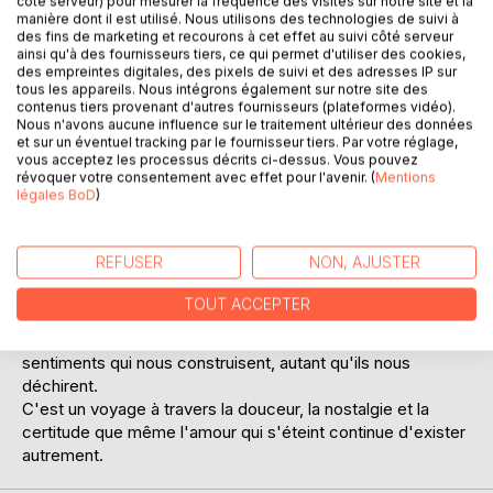
côté serveur) pour mesurer la fréquence des visites sur notre site et la
manière dont il est utilisé. Nous utilisons des technologies de suivi à
des fins de marketing et recourons à cet effet au suivi côté serveur
ainsi qu'à des fournisseurs tiers, ce qui permet d'utiliser des cookies,
des empreintes digitales, des pixels de suivi et des adresses IP sur
tous les appareils. Nous intégrons également sur notre site des
DESCRIPTION
contenus tiers provenant d'autres fournisseurs (plateformes vidéo).
Nous n'avons aucune influence sur le traitement ultérieur des données
et sur un éventuel tracking par le fournisseur tiers. Par votre réglage,
Un été, un regard, son monde qui bascule.
vous acceptez les processus décrits ci-dessus. Vous pouvez
Nora ne cherchait rien, elle n'attendait personne. Pourtant,
révoquer votre consentement avec effet pour l'avenir. (
Mentions
légales BoD
)
Rayan a bouleversé toutes ses certitudes en une fraction
de seconde.
À travers leur voix, À jamais peut-être explore toutes les
REFUSER
NON, AJUSTER
nuances de l'amour : celui qui apaise, celui qui brûle, celui
qui change à jamais la manière dont on regarde le monde.
TOUT ACCEPTER
À jamais peut-être est une histoire qui touche, qui raconte
l'intensité, la beauté des instants éphémères et des
sentiments qui nous construisent, autant qu'ils nous
déchirent.
C'est un voyage à travers la douceur, la nostalgie et la
certitude que même l'amour qui s'éteint continue d'exister
autrement.