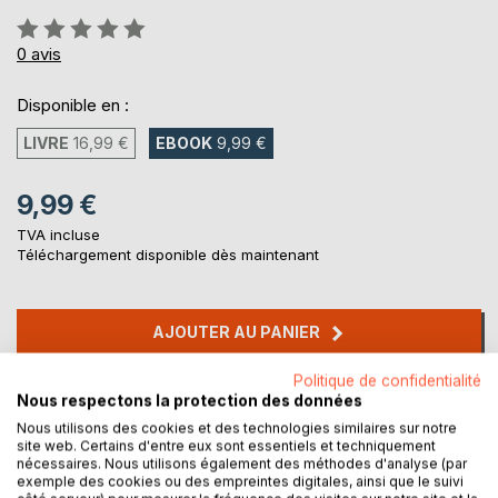
Évaluation:
0%
0
avis
Disponible en :
LIVRE
16,99 €
EBOOK
9,99 €
9,99 €
TVA incluse
Téléchargement disponible dès maintenant
AJOUTER AU PANIER
Politique de confidentialité
Ajouter à ma liste d'envies
Nous respectons la protection des données
Laisser un avis
Nous utilisons des cookies et des technologies similaires sur notre
site web. Certains d'entre eux sont essentiels et techniquement
nécessaires. Nous utilisons également des méthodes d'analyse (par
exemple des cookies ou des empreintes digitales, ainsi que le suivi