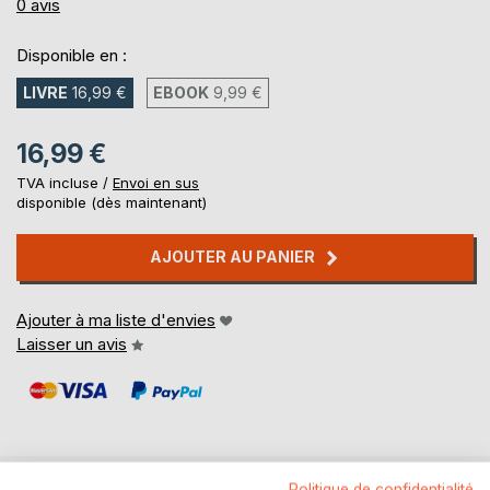
0%
0
avis
Disponible en :
LIVRE
16,99 €
EBOOK
9,99 €
16,99 €
TVA incluse /
Envoi en sus
disponible (dès maintenant)
AJOUTER AU PANIER
Ajouter à ma liste d'envies
Laisser un avis
Politique de confidentialité