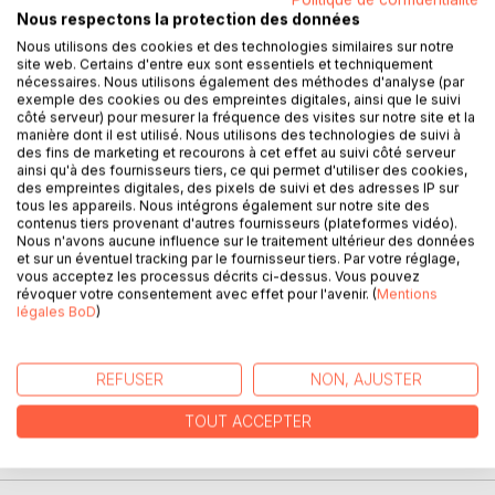
Nous respectons la protection des données
DESCRIPTION
Nous utilisons des cookies et des technologies similaires sur notre
site web. Certains d'entre eux sont essentiels et techniquement
nécessaires. Nous utilisons également des méthodes d'analyse (par
Un été, un regard, son monde qui bascule.
exemple des cookies ou des empreintes digitales, ainsi que le suivi
Nora ne cherchait rien, elle n'attendait personne. Pourtant,
côté serveur) pour mesurer la fréquence des visites sur notre site et la
Rayan a bouleversé toutes ses certitudes en une fraction
manière dont il est utilisé. Nous utilisons des technologies de suivi à
des fins de marketing et recourons à cet effet au suivi côté serveur
de seconde.
ainsi qu'à des fournisseurs tiers, ce qui permet d'utiliser des cookies,
À travers leur voix, À jamais peut-être explore toutes les
des empreintes digitales, des pixels de suivi et des adresses IP sur
nuances de l'amour : celui qui apaise, celui qui brûle, celui
tous les appareils. Nous intégrons également sur notre site des
qui change à jamais la manière dont on regarde le monde.
contenus tiers provenant d'autres fournisseurs (plateformes vidéo).
Nous n'avons aucune influence sur le traitement ultérieur des données
À jamais peut-être est une histoire qui touche, qui raconte
et sur un éventuel tracking par le fournisseur tiers. Par votre réglage,
l'intensité, la beauté des instants éphémères et des
vous acceptez les processus décrits ci-dessus. Vous pouvez
sentiments qui nous construisent, autant qu'ils nous
révoquer votre consentement avec effet pour l'avenir. (
Mentions
légales BoD
)
déchirent.
C'est un voyage à travers la douceur, la nostalgie et la
certitude que même l'amour qui s'éteint continue d'exister
REFUSER
NON, AJUSTER
autrement.
TOUT ACCEPTER
AUTEUR(S)