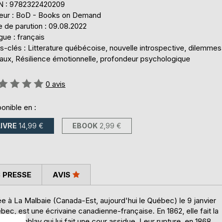
N : 9782322420209
teur : BoD - Books on Demand
 de parution : 09.08.2022
ue : français
-clés : Litterature québécoise, nouvelle introspective, dilemmes
aux, Résilience émotionnelle, profondeur psychologique
uation:
0
avis
onible en :
LIVRE
14,99 €
EBOOK
2,99 €
 PRESSE
AVIS
ée à La Malbaie (Canada-Est, aujourd'hui le Québec) le 9 janvier
bec, est une écrivaine canadienne-française. En 1862, elle fait la
 Tremblay qui lui fait une cour assidue. Leur rupture, en 1868,