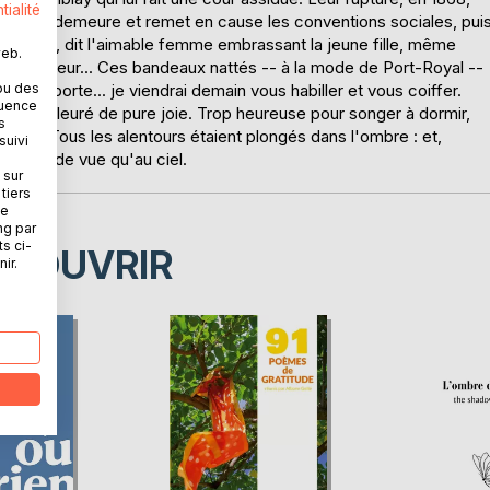
tialité
 sa vaste demeure et remet en cause les conventions sociales, pui
 Ma chère, dit l'aimable femme embrassant la jeune fille, même
web.
à faire peur... Ces bandeaux nattés -- à la mode de Port-Royal --
s n'importe... je viendrai demain vous habiller et vous coiffer.
ou des
quence
ntiers pleuré de pure joie. Trop heureuse pour songer à dormir,
s
balcon. Tous les alentours étaient plongés dans l'ombre : et,
suivi
'avait de vue qu'au ciel.
 sur
tiers
ne
ng par
ts ci-
ÉCOUVRIR
ir.