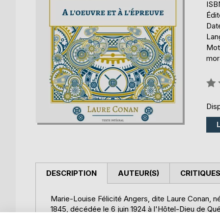
ISB
Édi
Date
Lang
Mots
mor
Éval
0%
Disp
DESCRIPTION
AUTEUR(S)
CRITIQUES
Marie-Louise Félicité Angers, dite Laure Conan, n
1845, décédée le 6 juin 1924 à l'Hôtel-Dieu de Qué
connaissance de l'arpenteur-géomètre Pierre-Alexis