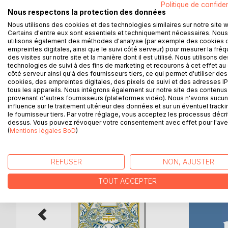
Politique de confiden
met un terme à sa vie publique. Elle s'isole dans
Nous respectons la protection des données
décide de se consacrer à l'écriture. Extrait : ---
Nous utilisons des cookies et des technologies similaires sur notre site 
fagotée en pensionnaire, vous n'êtes pas du tout 
Certains d'entre eux sont essentiels et techniquement nécessaires. Nous
vous donnent l'air d'une reine du 12ème siècle ; mai
utilisons également des méthodes d'analyse (par exemple des cookies 
empreintes digitales, ainsi que le suivi côté serveur) pour mesurer la fré
Une fois seule dans sa chambre, Gisèle aurait volo
des visites sur notre site et la manière dont il est utilisé. Nous utilisons de
elle ouvrit l'une des fenêtres qui donnaient sur le 
technologies de suivi à des fins de marketing et recourons à cet effet au 
comme dans la profonde vallée de Port-Royal, on n
côté serveur ainsi qu'à des fournisseurs tiers, ce qui permet d'utiliser des
cookies, des empreintes digitales, des pixels de suivi et des adresses IP
tous les appareils. Nous intégrons également sur notre site des contenus 
provenant d'autres fournisseurs (plateformes vidéo). Nous n'avons aucu
influence sur le traitement ultérieur des données et sur un éventuel tracki
le fournisseur tiers. Par votre réglage, vous acceptez les processus décri
D’AUTRES TITRES À D
dessus. Vous pouvez révoquer votre consentement avec effet pour l'aven
(
Mentions légales BoD
)
REFUSER
NON, AJUSTER
TOUT ACCEPTER