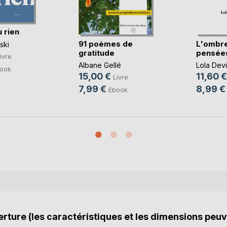
u rien
91 poèmes de
L'ombr
ski
gratitude
pensée
ivre
Albane Gellé
Lola Devi
ook
15,00 €
11,60 €
Livre
7,99 €
8,99 €
Ebook
rture (les caractéristiques et les dimensions peuv