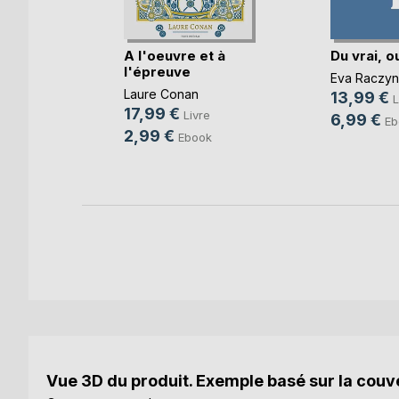
A l'oeuvre et à
Du vrai, o
l'épreuve
Eva Raczyn
Laure Conan
13,99 €
L
ée
17,99 €
Livre
6,99 €
Eb
2,99 €
Ebook
Vue 3D du produit. Exemple basé sur la couve