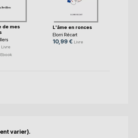
e de mes
Tant q
L'âme en ronces
s
brille
Elorri Récart
llers
Ibtiss
10,99 €
Livre
14,9
Livre
9,99
Ebook
ent varier).