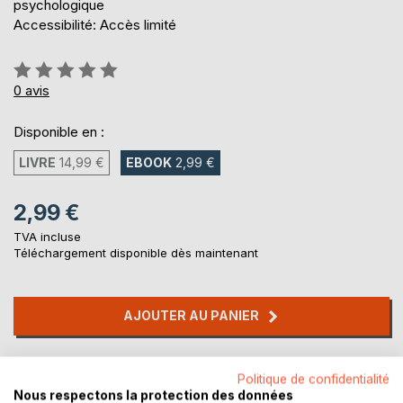
psychologique
Accessibilité: Accès limité
Évaluation:
0%
0
avis
Disponible en :
LIVRE
14,99 €
EBOOK
2,99 €
2,99 €
TVA incluse
Téléchargement disponible dès maintenant
AJOUTER AU PANIER
Ajouter à ma liste d'envies
Politique de confidentialité
Laisser un avis
Nous respectons la protection des données