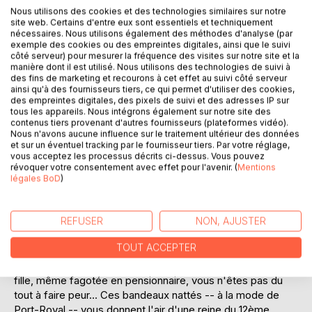
Nous utilisons des cookies et des technologies similaires sur notre
site web. Certains d'entre eux sont essentiels et techniquement
nécessaires. Nous utilisons également des méthodes d'analyse (par
exemple des cookies ou des empreintes digitales, ainsi que le suivi
côté serveur) pour mesurer la fréquence des visites sur notre site et la
manière dont il est utilisé. Nous utilisons des technologies de suivi à
des fins de marketing et recourons à cet effet au suivi côté serveur
ainsi qu'à des fournisseurs tiers, ce qui permet d'utiliser des cookies,
DESCRIPTION
des empreintes digitales, des pixels de suivi et des adresses IP sur
tous les appareils. Nous intégrons également sur notre site des
contenus tiers provenant d'autres fournisseurs (plateformes vidéo).
Marie-Louise Félicité Angers, dite Laure Conan, née à La
Nous n'avons aucune influence sur le traitement ultérieur des données
et sur un éventuel tracking par le fournisseur tiers. Par votre réglage,
Malbaie (Canada-Est, aujourd'hui le Québec) le 9 janvier
vous acceptez les processus décrits ci-dessus. Vous pouvez
1845, décédée le 6 juin 1924 à l'Hôtel-Dieu de Québec, est
révoquer votre consentement avec effet pour l'avenir. (
Mentions
une écrivaine canadienne-française. En 1862, elle fait la
légales BoD
)
connaissance de l'arpenteur-géomètre Pierre-Alexis
Tremblay qui lui fait une cour assidue. Leur rupture, en
REFUSER
NON, AJUSTER
1868, met un terme à sa vie publique. Elle s'isole dans sa
vaste demeure et remet en cause les conventions
TOUT ACCEPTER
sociales, puis décide de se consacrer à l'écriture. Extrait :
--- Ma chère, dit l'aimable femme embrassant la jeune
fille, même fagotée en pensionnaire, vous n'êtes pas du
tout à faire peur... Ces bandeaux nattés -- à la mode de
Port-Royal -- vous donnent l'air d'une reine du 12ème