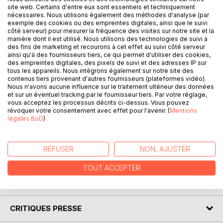
site web. Certains d'entre eux sont essentiels et techniquement
DESCRIPTION
nécessaires. Nous utilisons également des méthodes d'analyse (par
exemple des cookies ou des empreintes digitales, ainsi que le suivi
côté serveur) pour mesurer la fréquence des visites sur notre site et la
Mirabelle C. VOMSCHEID n'est pas seulement auteur de
manière dont il est utilisé. Nous utilisons des technologies de suivi à
des fins de marketing et recourons à cet effet au suivi côté serveur
romans, mais aussi une grande passionnée de rongeurs, et
ainsi qu'à des fournisseurs tiers, ce qui permet d'utiliser des cookies,
plus particulièrement des cochons d'inde, qui
des empreintes digitales, des pixels de suivi et des adresses IP sur
l'accompagnent dans son quotidien depuis une vingtaine
tous les appareils. Nous intégrons également sur notre site des
contenus tiers provenant d'autres fournisseurs (plateformes vidéo).
d'années. En observant le quotidien de ces petites boules
Nous n'avons aucune influence sur le traitement ultérieur des données
de poils, l'envie lui est venue d'écrire un livre à destination
et sur un éventuel tracking par le fournisseur tiers. Par votre réglage,
des petits et des grands sur les cochons d'inde en
vous acceptez les processus décrits ci-dessus. Vous pouvez
révoquer votre consentement avec effet pour l'avenir. (
Mentions
racontant leur quotidien sous forme humoristique et en les
légales BoD
)
faisant parler. Ce tome 2 est la suite du tome 1 "Au pays de
Chonland, à la découverte de la forêt". Elle est aussi
l'auteur de quatre autres livres informatifs sur les rongeurs
REFUSER
NON, AJUSTER
publiés chez BOD
TOUT ACCEPTER
AUTEUR(S)
CRITIQUES PRESSE