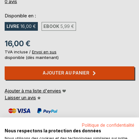
0%
0
avis
Disponible en :
LIVRE
16,00 €
EBOOK
5,99 €
16,00 €
TVA incluse /
Envoi en sus
disponible (dès maintenant)
AJOUTER AU PANIER
Ajouter à ma liste d'envies
Laisser un avis
Politique de confidentialité
Nous respectons la protection des données
Nous utilisons des cookies et des technologies similaires sur notre