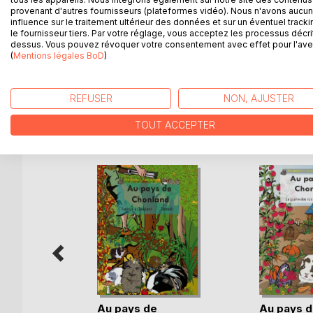
plus particulièrement des cochons d'inde, qui l'
provenant d'autres fournisseurs (plateformes vidéo). Nous n'avons aucu
En observant le quotidien de ces petites boules de p
influence sur le traitement ultérieur des données et sur un éventuel tracki
le fournisseur tiers. Par votre réglage, vous acceptez les processus décri
petits et des grands sur les cochons d'inde en rac
dessus. Vous pouvez révoquer votre consentement avec effet pour l'aven
parler. Ce tome 2 est la suite du tome 1 "Au pays d
(
Mentions légales BoD
)
quatre autres livres informatifs sur les rongeurs 
REFUSER
NON, AJUSTER
D’AUTRES TITRES À D
TOUT ACCEPTER
 aux
Au pays de
Au pays d
letier