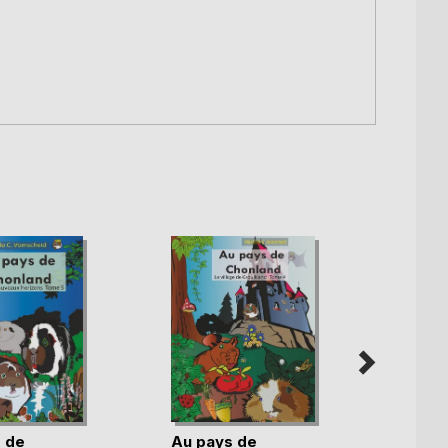
 de
Au pays de
Au pa