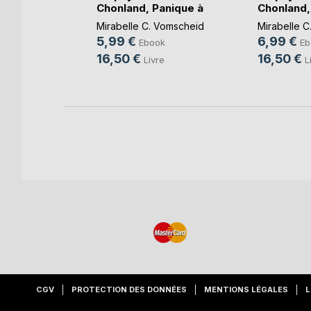
Chonland, Panique à
Chonland,
k
Cho(...)
des rois
Mirabelle C. Vomscheid
Mirabelle C
e
5,99 €
6,99 €
Ebook
Eb
16,50 €
16,50 €
Livre
L
CGV
PROTECTION DES DONNÉES
MENTIONS LÉGALES
L