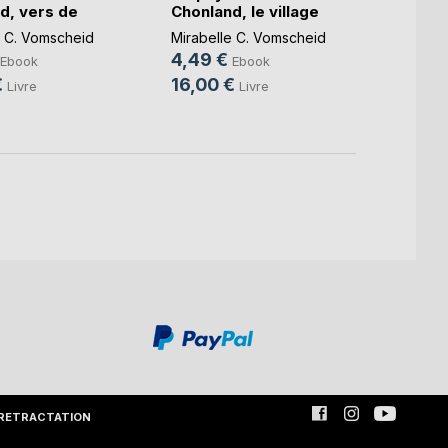
d, vers de
Chonland, le village
Chonl
.)
de(...)
dif(...)
e C. Vomscheid
Mirabelle C. Vomscheid
Mirabe
4,49 €
5,99
Ebook
Ebook
€
16,00 €
16,0
Livre
Livre
RETRACTATION