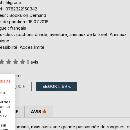
: filigrane
N : 9782322150342
teur : Books on Demand
 de parution : 16.07.2018
ue : français
-clés : cochons d'inde, aventure, animaux de la forêt, Animaux,
ique
ssibilité: Accès limité
uation:
0
avis
onible en :
tialité
LIVRE
16,00 €
EBOOK
5,99 €
web.
ou des
quence
 PRESSE
AVIS
s
suivi
 sur
ur de romans, mais aussi une grande passionnée de rongeurs, e
tiers