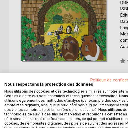
DRM 
ISB
Édi
Date
Lang
Mots
com
Acce
Éval
0%
Disp
Politique de confiden
Nous respectons la protection des données
Nous utilisons des cookies et des technologies similaires sur notre site 
Certains d'entre eux sont essentiels et techniquement nécessaires. Nous
utilisons également des méthodes d'analyse (par exemple des cookies 
empreintes digitales, ainsi que le suivi côté serveur) pour mesurer la fré
DESCRIPTION
AUTEUR(S)
CRITIQUES
des visites sur notre site et la manière dont il est utilisé. Nous utilisons de
technologies de suivi à des fins de marketing et recourons à cet effet au 
côté serveur ainsi qu'à des fournisseurs tiers, ce qui permet d'utiliser des
cookies, des empreintes digitales, des pixels de suivi et des adresses IP
Mirabelle C. VOMSCHEID n'est pas seulement aute
tous les appareils. Nous intégrons également sur notre site des contenus 