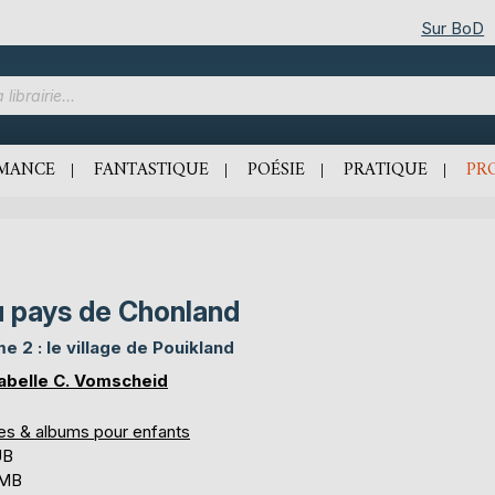
Sur BoD
MANCE
FANTASTIQUE
POÉSIE
PRATIQUE
PR
 pays de Chonland
e 2 : le village de Pouikland
abelle C. Vomscheid
res & albums pour enfants
UB
 MB