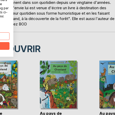
accompagnent dans son quotidien depuis une vingtaine d'années.
ne
oils, l'envie lui est venue d'écrire un livre à destination des
ng par
ts ci-
ontant leur quotidien sous forme humoristique et en les faisant
ir.
e Chonland, à la découverte de la forêt". Elle est aussi l'auteur de
publiés chez BOD
ÉCOUVRIR
e
Au pays de
Au pays