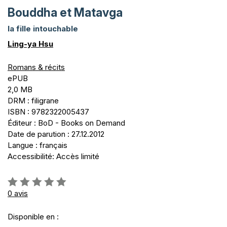
Bouddha et Matavga
la fille intouchable
Ling-ya Hsu
Romans & récits
ePUB
2,0 MB
DRM : filigrane
ISBN : 9782322005437
Éditeur : BoD - Books on Demand
Date de parution : 27.12.2012
Langue : français
Accessibilité: Accès limité
Évaluation:
0%
0
avis
Disponible en :