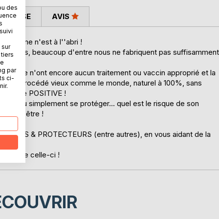
ou des
 PRESSE
AVIS
quence
s
suivi
personne n'est à l''abri !
 sur
ais hélas, beaucoup d'entre nous ne fabriquent pas suffisamment
tiers
aîne.
ne
ng par
ques-une n'ont encore aucun traitement ou vaccin approprié et la
ts ci-
ndant un procédé vieux comme le monde, naturel à 100%, sans
ir.
la pensée POSITIVE !
tablie ou simplement se protéger... quel est le risque de son
n mieux être !
ISSEURS & PROTECTEURS (entre autres), en vous aidant de la
OUR de celle-ci !
ÉCOUVRIR