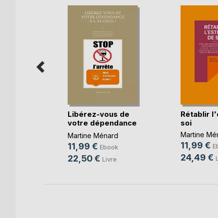
n emploi
Libérez-vous de
Rétablir l
c(...)
votre dépendance
soi
à(...)
rd
Martine Mé
Martine Ménard
11,99 €
11,99 €
ok
E
Ebook
24,49 €
22,50 €
re
Livre