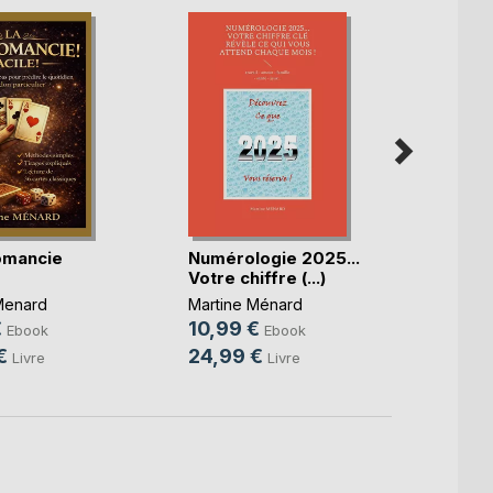
omancie
Numérologie 2025...
Résou
Votre chiffre (...)
situa
b(...)
Menard
Martine Ménard
Martin
€
10,99 €
11,99
Ebook
Ebook
€
24,99 €
19,6
Livre
Livre