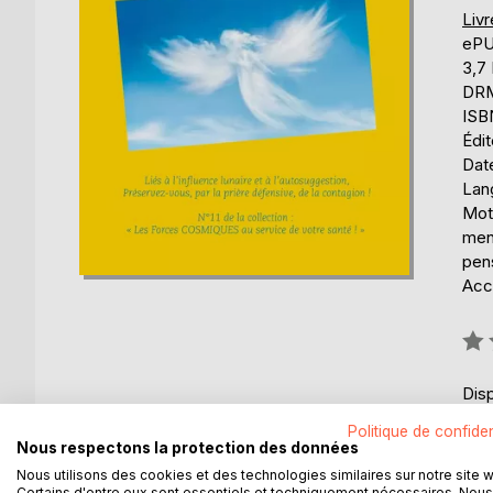
Liv
eP
3,7
DRM 
ISB
Édi
Date
Lang
Mots
ment
pen
Acce
Éval
0%
Disp
Politique de confiden
Nous respectons la protection des données
Nous utilisons des cookies et des technologies similaires sur notre site 
Certains d'entre eux sont essentiels et techniquement nécessaires. Nous