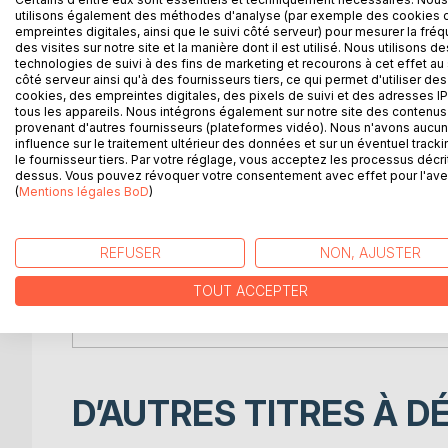
utilisons également des méthodes d'analyse (par exemple des cookies 
DESCRIPTION
AUTEUR(S)
CRITIQUES
empreintes digitales, ainsi que le suivi côté serveur) pour mesurer la fré
des visites sur notre site et la manière dont il est utilisé. Nous utilisons de
technologies de suivi à des fins de marketing et recourons à cet effet au 
côté serveur ainsi qu'à des fournisseurs tiers, ce qui permet d'utiliser des
Contaminations - épidémies - contagions - virus... 
cookies, des empreintes digitales, des pixels de suivi et des adresses IP
Certains(es) sont immunisés(es) naturellement, m
tous les appareils. Nous intégrons également sur notre site des contenus 
d'anticorps et sommes à la merci de tout ce qui tr
provenant d'autres fournisseurs (plateformes vidéo). Nous n'avons aucu
influence sur le traitement ultérieur des données et sur un éventuel tracki
Maladies virales, infectieuses ou orphelines, quel
le fournisseur tiers. Par votre réglage, vous acceptez les processus décri
mort rôde à chaque instant ! mais il existe cepe
dessus. Vous pouvez révoquer votre consentement avec effet pour l'aven
effets secondaires ni indésirables : la PRIÈRE et 
(
Mentions légales BoD
)
Que ce soit pour lutter contre une infection déjà é
utilisation ? AUCUN, si ce n'est celui d'aller vers u
REFUSER
NON, AJUSTER
En faisant appel aux Archanges, aux Anges GUÉR
TOUT ACCEPTER
lunaison...
...assurez-vous ainsi une BONNE SANTÉ ou le RET
D’AUTRES TITRES À D