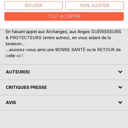
Que ce soit pour lutter contre une infection déjà établie ou
REFUSER
NON, AJUSTER
simplement se protéger... quel est le risque de son
utilisation ? AUCUN, si ce n'est celui d'aller vers un mieux
TOUT ACCEPTER
être !
En faisant appel aux Archanges, aux Anges GUÉRISSEURS
& PROTECTEURS (entre autres), en vous aidant de la
lunaison...
...assurez-vous ainsi une BONNE SANTÉ ou le RETOUR de
celle-ci !
AUTEUR(S)
CRITIQUES PRESSE
AVIS