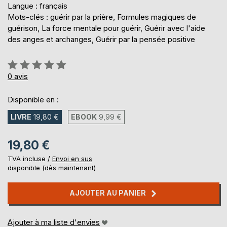
Langue : français
Mots-clés : guérir par la prière, Formules magiques de
guérison, La force mentale pour guérir, Guérir avec l'aide
des anges et archanges, Guérir par la pensée positive
Évaluation:
0%
0
avis
Disponible en :
LIVRE
19,80 €
EBOOK
9,99 €
19,80 €
TVA incluse /
Envoi en sus
disponible (dès maintenant)
AJOUTER AU PANIER
Ajouter à ma liste d'envies