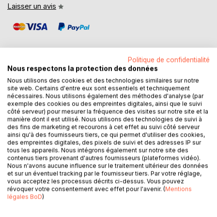
Laisser un avis
Politique de confidentialité
Nous respectons la protection des données
DESCRIPTION
Nous utilisons des cookies et des technologies similaires sur notre
site web. Certains d'entre eux sont essentiels et techniquement
nécessaires. Nous utilisons également des méthodes d'analyse (par
exemple des cookies ou des empreintes digitales, ainsi que le suivi
Contaminations - épidémies - contagions - virus...
côté serveur) pour mesurer la fréquence des visites sur notre site et la
personne n'est à l''abri !
manière dont il est utilisé. Nous utilisons des technologies de suivi à
des fins de marketing et recourons à cet effet au suivi côté serveur
Certains(es) sont immunisés(es) naturellement, mais hélas,
ainsi qu'à des fournisseurs tiers, ce qui permet d'utiliser des cookies,
beaucoup d'entre nous ne fabriquent pas suffisamment
des empreintes digitales, des pixels de suivi et des adresses IP sur
d'anticorps et sommes à la merci de tout ce qui traîne.
tous les appareils. Nous intégrons également sur notre site des
Maladies virales, infectieuses ou orphelines, quelques-une
contenus tiers provenant d'autres fournisseurs (plateformes vidéo).
Nous n'avons aucune influence sur le traitement ultérieur des données
n'ont encore aucun traitement ou vaccin approprié et la
et sur un éventuel tracking par le fournisseur tiers. Par votre réglage,
mort rôde à chaque instant ! mais il existe cependant un
vous acceptez les processus décrits ci-dessus. Vous pouvez
procédé vieux comme le monde, naturel à 100%, sans
révoquer votre consentement avec effet pour l'avenir. (
Mentions
légales BoD
)
effets secondaires ni indésirables : la PRIÈRE et la pensée
POSITIVE !