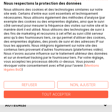
Nous respectons la protection des données
Nous utilisons des cookies et des technologies similaires sur notre
DESCRIPTION
site web. Certains d'entre eux sont essentiels et techniquement
nécessaires. Nous utilisons également des méthodes d'analyse (par
exemple des cookies ou des empreintes digitales, ainsi que le suivi
côté serveur) pour mesurer la fréquence des visites sur notre site et la
Coquelicot et Marguerite, belles des champs.
manière dont il est utilisé. Nous utilisons des technologies de suivi à
des fins de marketing et recourons à cet effet au suivi côté serveur
ainsi qu'à des fournisseurs tiers, ce qui permet d'utiliser des cookies,
Ces demoiselles et leurs amis tiennent beaucoup à leur
des empreintes digitales, des pixels de suivi et des adresses IP sur
milieu naturel.
tous les appareils. Nous intégrons également sur notre site des
contenus tiers provenant d'autres fournisseurs (plateformes vidéo).
Nous n'avons aucune influence sur le traitement ultérieur des données
Découvre les aventures de ces fleurs au travers de petites
et sur un éventuel tracking par le fournisseur tiers. Par votre réglage,
scènes et illustrations humoristiques.
vous acceptez les processus décrits ci-dessus. Vous pouvez
révoquer votre consentement avec effet pour l'avenir. (
Mentions
Album jeunesse, dès 4 ans.
légales BoD
)
REFUSER
NON, AJUSTER
Textes et illustrations de Johana S.
TOUT ACCEPTER
AUTEUR(S)