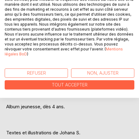
manière dont il est utilisé. Nous utilisons des technologies de suivi à
des fins de marketing et recourons à cet effet au suivi côté serveur
ainsi qu'à des fournisseurs tiers, ce qui permet d'utiliser des cookies,
des empreintes digitales, des pixels de suivi et des adresses IP sur
tous les appareils. Nous intégrons également sur notre site des
contenus tiers provenant d'autres fournisseurs (plateformes vidéo).
Nous n'avons aucune influence sur le traitement ultérieur des données
DESCRIPTION
et sur un éventuel tracking par le fournisseur tiers. Par votre réglage,
vous acceptez les processus décrits ci-dessus. Vous pouvez
révoquer votre consentement avec effet pour l'avenir. (
Mentions
légales BoD
)
Coquelicot et Marguerite, belles des champs.
Ces demoiselles et leurs amis tiennent beaucoup à leur
REFUSER
NON, AJUSTER
milieu naturel.
TOUT ACCEPTER
Découvre les aventures de ces fleurs au travers de petites
scènes et illustrations humoristiques.
Album jeunesse, dès 4 ans.
Textes et illustrations de Johana S.