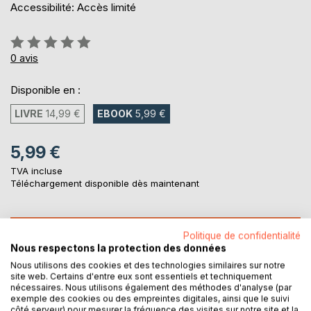
Accessibilité: Accès limité
Évaluation:
0%
0
avis
Disponible en :
LIVRE
14,99 €
EBOOK
5,99 €
5,99 €
TVA incluse
Téléchargement disponible dès maintenant
AJOUTER AU PANIER
Politique de confidentialité
Nous respectons la protection des données
Nous utilisons des cookies et des technologies similaires sur notre
Ajouter à ma liste d'envies
site web. Certains d'entre eux sont essentiels et techniquement
Laisser un avis
nécessaires. Nous utilisons également des méthodes d'analyse (par
exemple des cookies ou des empreintes digitales, ainsi que le suivi
côté serveur) pour mesurer la fréquence des visites sur notre site et la