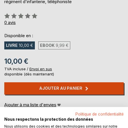
régiment d'infanterie, téléphoniste
Évaluation:
0%
0
avis
Disponible en :
LIVRE
10,00 €
EBOOK
9,99 €
10,00 €
TVA incluse /
Envoi en sus
disponible (dès maintenant)
AJOUTER AU PANIER
Ajouter à ma liste d'envies
Laisser un avis
Politique de confidentialité
Nous respectons la protection des données
Nous utilisons des cookies et des technologies similaires sur notre