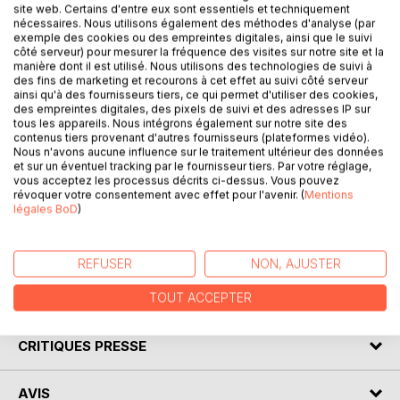
site web. Certains d'entre eux sont essentiels et techniquement
nécessaires. Nous utilisons également des méthodes d'analyse (par
exemple des cookies ou des empreintes digitales, ainsi que le suivi
côté serveur) pour mesurer la fréquence des visites sur notre site et la
manière dont il est utilisé. Nous utilisons des technologies de suivi à
des fins de marketing et recourons à cet effet au suivi côté serveur
DESCRIPTION
ainsi qu'à des fournisseurs tiers, ce qui permet d'utiliser des cookies,
des empreintes digitales, des pixels de suivi et des adresses IP sur
tous les appareils. Nous intégrons également sur notre site des
recueil de 420 lettres écrites par mon grand oncle à sa
contenus tiers provenant d'autres fournisseurs (plateformes vidéo).
famille pendant ses 4 années de guerre , de 1915 à août
Nous n'avons aucune influence sur le traitement ultérieur des données
et sur un éventuel tracking par le fournisseur tiers. Par votre réglage,
1918 date à laquelle il fut tué par des éclats d'obus; ces
vous acceptez les processus décrits ci-dessus. Vous pouvez
lettres témoignent de la vie d'un poilu , téléphoniste au
révoquer votre consentement avec effet pour l'avenir. (
Mentions
167ème régiment d'infanterie, sous les bombardements
légales BoD
)
incessants, les attaques au gaz et dans des conditions
d'hygiène déplorables.
REFUSER
NON, AJUSTER
AUTEUR(S)
TOUT ACCEPTER
CRITIQUES PRESSE
AVIS