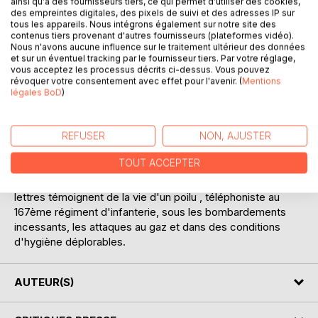
ainsi qu'à des fournisseurs tiers, ce qui permet d'utiliser des cookies,
Laisser un avis
des empreintes digitales, des pixels de suivi et des adresses IP sur
tous les appareils. Nous intégrons également sur notre site des
contenus tiers provenant d'autres fournisseurs (plateformes vidéo).
Nous n'avons aucune influence sur le traitement ultérieur des données
et sur un éventuel tracking par le fournisseur tiers. Par votre réglage,
vous acceptez les processus décrits ci-dessus. Vous pouvez
révoquer votre consentement avec effet pour l'avenir. (
Mentions
légales BoD
)
DESCRIPTION
REFUSER
NON, AJUSTER
recueil de 420 lettres écrites par mon grand oncle à sa
TOUT ACCEPTER
famille pendant ses 4 années de guerre , de 1915 à août
1918 date à laquelle il fut tué par des éclats d'obus; ces
lettres témoignent de la vie d'un poilu , téléphoniste au
167ème régiment d'infanterie, sous les bombardements
incessants, les attaques au gaz et dans des conditions
d'hygiène déplorables.
AUTEUR(S)