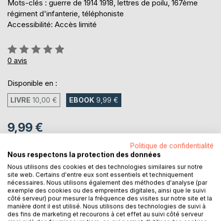
Mots-clés : guerre de 1914 1918, lettres de poilu, 167ème
régiment d'infanterie, téléphoniste
Accessibilité: Accès limité
Évaluation:
0%
0
avis
Disponible en :
LIVRE
10,00 €
EBOOK
9,99 €
9,99 €
TVA incluse
Politique de confidentialité
Téléchargement disponible dès maintenant
Nous respectons la protection des données
Nous utilisons des cookies et des technologies similaires sur notre
site web. Certains d'entre eux sont essentiels et techniquement
nécessaires. Nous utilisons également des méthodes d'analyse (par
AJOUTER AU PANIER
exemple des cookies ou des empreintes digitales, ainsi que le suivi
côté serveur) pour mesurer la fréquence des visites sur notre site et la
manière dont il est utilisé. Nous utilisons des technologies de suivi à
Ajouter à ma liste d'envies
des fins de marketing et recourons à cet effet au suivi côté serveur