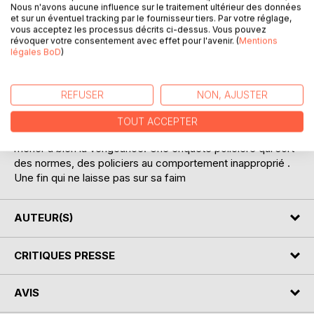
Nous n'avons aucune influence sur le traitement ultérieur des données
et sur un éventuel tracking par le fournisseur tiers. Par votre réglage,
vous acceptez les processus décrits ci-dessus. Vous pouvez
révoquer votre consentement avec effet pour l'avenir. (
Mentions
légales BoD
)
DESCRIPTION
REFUSER
NON, AJUSTER
Une étudiante Américaine, abusée au cours d'une fête de
fin d'études se venge vingt ans après. La descente aux
TOUT ACCEPTER
enfer d'un brillant créateur de start-up. Un complot pour
mener à bien la vengeance. Une enquête policière qui sort
des normes, des policiers au comportement inapproprié .
Une fin qui ne laisse pas sur sa faim
AUTEUR(S)
CRITIQUES PRESSE
AVIS