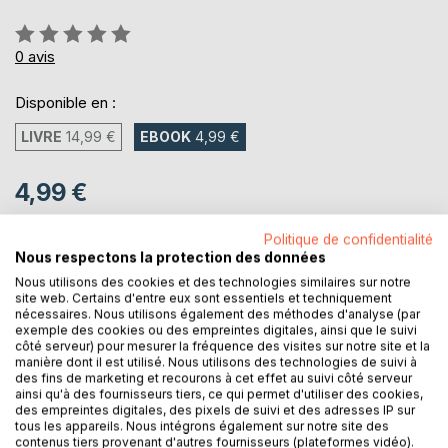
Évaluation:
0%
0
avis
Disponible en :
LIVRE
14,99 €
EBOOK
4,99 €
4,99 €
TVA incluse
Téléchargement disponible dès maintenant
Politique de confidentialité
Nous respectons la protection des données
Nous utilisons des cookies et des technologies similaires sur notre
site web. Certains d'entre eux sont essentiels et techniquement
AJOUTER AU PANIER
nécessaires. Nous utilisons également des méthodes d'analyse (par
exemple des cookies ou des empreintes digitales, ainsi que le suivi
côté serveur) pour mesurer la fréquence des visites sur notre site et la
manière dont il est utilisé. Nous utilisons des technologies de suivi à
Ajouter à ma liste d'envies
des fins de marketing et recourons à cet effet au suivi côté serveur
Laisser un avis
ainsi qu'à des fournisseurs tiers, ce qui permet d'utiliser des cookies,
des empreintes digitales, des pixels de suivi et des adresses IP sur
tous les appareils. Nous intégrons également sur notre site des
contenus tiers provenant d'autres fournisseurs (plateformes vidéo).