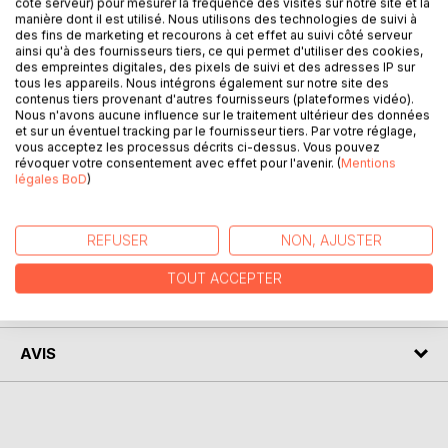
côté serveur) pour mesurer la fréquence des visites sur notre site et la
manière dont il est utilisé. Nous utilisons des technologies de suivi à
DESCRIPTION
des fins de marketing et recourons à cet effet au suivi côté serveur
ainsi qu'à des fournisseurs tiers, ce qui permet d'utiliser des cookies,
des empreintes digitales, des pixels de suivi et des adresses IP sur
tous les appareils. Nous intégrons également sur notre site des
Une étudiante Américaine, abusée au cours d'une fête de
contenus tiers provenant d'autres fournisseurs (plateformes vidéo).
fin d'études se venge vingt ans après. La descente aux
Nous n'avons aucune influence sur le traitement ultérieur des données
enfer d'un brillant créateur de start-up. Un complot pour
et sur un éventuel tracking par le fournisseur tiers. Par votre réglage,
mener à bien la vengeance. Une enquête policière qui sort
vous acceptez les processus décrits ci-dessus. Vous pouvez
révoquer votre consentement avec effet pour l'avenir. (
Mentions
des normes, des policiers au comportement inapproprié .
légales BoD
)
Une fin qui ne laisse pas sur sa faim
REFUSER
NON, AJUSTER
AUTEUR(S)
TOUT ACCEPTER
CRITIQUES PRESSE
AVIS