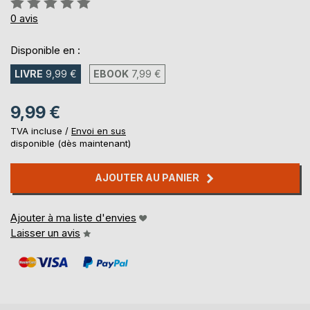
0%
0
avis
Disponible en :
LIVRE
9,99 €
EBOOK
7,99 €
9,99 €
TVA incluse /
Envoi en sus
disponible (dès maintenant)
AJOUTER AU PANIER
Ajouter à ma liste d'envies
Laisser un avis