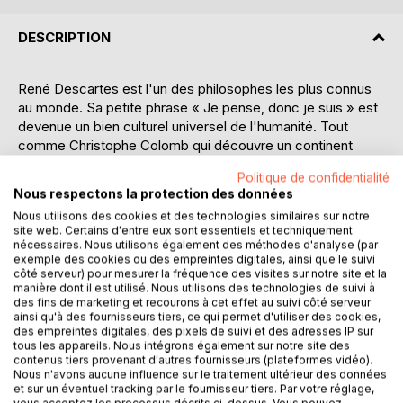
DESCRIPTION
René Descartes est l'un des philosophes les plus connus
au monde. Sa petite phrase « Je pense, donc je suis » est
devenue un bien culturel universel de l'humanité. Tout
comme Christophe Colomb qui découvre un continent
jusqu'alors inconnu, le « Nouveau Monde », Descartes
Politique de confidentialité
parvient à créer une nouvelle dimension du savoir et à
Nous respectons la protection des données
modifier notre regard sur le monde. Avant Descartes, les
Nous utilisons des cookies et des technologies similaires sur notre
chrétiens d'Occident ont cru pendant plus de mille ans à la
site web. Certains d'entre eux sont essentiels et techniquement
Bible en tant que preuve écrite de la révélation divine.
nécessaires. Nous utilisons également des méthodes d'analyse (par
Descartes arrive alors avec une exigence radicale. Selon
exemple des cookies ou des empreintes digitales, ainsi que le suivi
côté serveur) pour mesurer la fréquence des visites sur notre site et la
lui, désormais, le savoir doit se baser sur des
manière dont il est utilisé. Nous utilisons des technologies de suivi à
connaissances certaines : « J'avais toujours un extrême
des fins de marketing et recourons à cet effet au suivi côté serveur
désir d'apprendre à distinguer le vrai d'avec le faux. » Il
ainsi qu'à des fournisseurs tiers, ce qui permet d'utiliser des cookies,
des empreintes digitales, des pixels de suivi et des adresses IP sur
pose la question fondamentale : comment accéder à la
tous les appareils. Nous intégrons également sur notre site des
connaissance certaine ? À quoi puis-je me fier réellement ?
contenus tiers provenant d'autres fournisseurs (plateformes vidéo).
À ce que je vois, à ce que j'entends ? À ma pensée et à la
Nous n'avons aucune influence sur le traitement ultérieur des données
et sur un éventuel tracking par le fournisseur tiers. Par votre réglage,
logique ? Ou peut-être à ce que j'ai appris depuis mon plus
vous acceptez les processus décrits ci-dessus. Vous pouvez