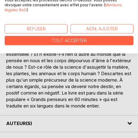
jeune âge ? Sa réponse est radicale : à rien du tout ! Nous
révoquer votre consentement avec effet pour l'avenir. (
Mentions
devons douter de tout.
légales BoD
)
Dans son célèbre ouvrage « Méditations métaphysiques »,
il décrit sa quête d'un savoir absolument certain. Et conclut
: Je peux effectivement douter de tout, mais au moment
REFUSER
NON, AJUSTER
même où je doute, il faut bien que j'existe en tant qu'être
TOUT ACCEPTER
doutant et pensant : « Je pense donc je suis. »
La pensée est-elle vraiment notre caractéristique
essentielle ? Et n'existe-t-il rien d'autre au monde que la
pensée en nous et les corps dépourvus d'âme à l'extérieur
de nous ? Est-ce rôle de la science d'assujettir la matière,
les plantes, les animaux et le corps humain ? Descartes est
plus qu'un simple précurseur de la science moderne. À
certains égards, sa pensée va devenir notre destin, en
positif comme en négatif. Le livre est paru dans la série
populaire « Grands penseurs en 60 minutes » qui est
traduite en six langues dans le monde entier.
AUTEUR(S)