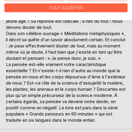
connaissance certaine ? À quoi puis-je me fier réellement ?
TOUT ACCEPTER
À ce que je vois, à ce que j'entends ? À ma pensée et à la
logique ? Ou peut-être à ce que j'ai appris depuis mon plus
jeune âge ? Sa réponse est radicale : à rien du tout ! Nous
devons douter de tout.
Dans son célèbre ouvrage « Méditations métaphysiques »,
il décrit sa quête d'un savoir absolument certain. Et conclut
: Je peux effectivement douter de tout, mais au moment
même où je doute, il faut bien que j'existe en tant qu'être
doutant et pensant : « Je pense donc je suis. »
La pensée est-elle vraiment notre caractéristique
essentielle ? Et n'existe-t-il rien d'autre au monde que la
pensée en nous et les corps dépourvus d'âme à l'extérieur
de nous ? Est-ce rôle de la science d'assujettir la matière,
les plantes, les animaux et le corps humain ? Descartes est
plus qu'un simple précurseur de la science moderne. À
certains égards, sa pensée va devenir notre destin, en
positif comme en négatif. Le livre est paru dans la série
populaire « Grands penseurs en 60 minutes » qui est
traduite en six langues dans le monde entier.