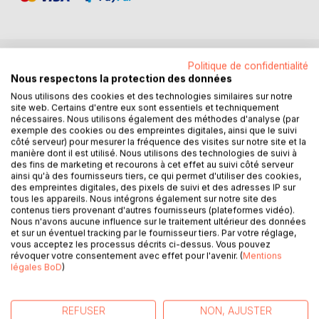
Politique de confidentialité
DESCRIPTION
Nous respectons la protection des données
Nous utilisons des cookies et des technologies similaires sur notre
site web. Certains d'entre eux sont essentiels et techniquement
René Descartes est l'un des philosophes les plus connus
nécessaires. Nous utilisons également des méthodes d'analyse (par
au monde. Sa petite phrase « Je pense, donc je suis » est
exemple des cookies ou des empreintes digitales, ainsi que le suivi
côté serveur) pour mesurer la fréquence des visites sur notre site et la
devenue un bien culturel universel de l'humanité. Tout
manière dont il est utilisé. Nous utilisons des technologies de suivi à
comme Christophe Colomb qui découvre un continent
des fins de marketing et recourons à cet effet au suivi côté serveur
jusqu'alors inconnu, le « Nouveau Monde », Descartes
ainsi qu'à des fournisseurs tiers, ce qui permet d'utiliser des cookies,
des empreintes digitales, des pixels de suivi et des adresses IP sur
parvient à créer une nouvelle dimension du savoir et à
tous les appareils. Nous intégrons également sur notre site des
modifier notre regard sur le monde. Avant Descartes, les
contenus tiers provenant d'autres fournisseurs (plateformes vidéo).
chrétiens d'Occident ont cru pendant plus de mille ans à la
Nous n'avons aucune influence sur le traitement ultérieur des données
et sur un éventuel tracking par le fournisseur tiers. Par votre réglage,
Bible en tant que preuve écrite de la révélation divine.
vous acceptez les processus décrits ci-dessus. Vous pouvez
Descartes arrive alors avec une exigence radicale. Selon
révoquer votre consentement avec effet pour l'avenir. (
Mentions
lui, désormais, le savoir doit se baser sur des
légales BoD
)
connaissances certaines : « J'avais toujours un extrême
désir d'apprendre à distinguer le vrai d'avec le faux. » Il
pose la question fondamentale : comment accéder à la
REFUSER
NON, AJUSTER