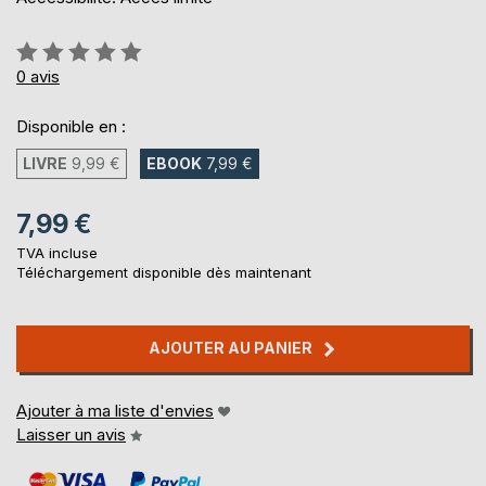
Évaluation:
0%
0
avis
Disponible en :
LIVRE
9,99 €
EBOOK
7,99 €
7,99 €
TVA incluse
Téléchargement disponible dès maintenant
AJOUTER AU PANIER
Ajouter à ma liste d'envies
Laisser un avis