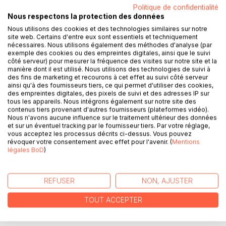
Politique de confidentialité
Nous respectons la protection des données
Nous utilisons des cookies et des technologies similaires sur notre
site web. Certains d'entre eux sont essentiels et techniquement
nécessaires. Nous utilisons également des méthodes d'analyse (par
exemple des cookies ou des empreintes digitales, ainsi que le suivi
côté serveur) pour mesurer la fréquence des visites sur notre site et la
DESCRIPTION
manière dont il est utilisé. Nous utilisons des technologies de suivi à
des fins de marketing et recourons à cet effet au suivi côté serveur
ainsi qu'à des fournisseurs tiers, ce qui permet d'utiliser des cookies,
des empreintes digitales, des pixels de suivi et des adresses IP sur
Avec ma pathologie hémorroïdaire, quel est l'intérêt
tous les appareils. Nous intégrons également sur notre site des
nutritionnel du hareng ? Puis-je consommer du foie de
contenus tiers provenant d'autres fournisseurs (plateformes vidéo).
Nous n'avons aucune influence sur le traitement ultérieur des données
veau ? Et la cerise confite me sera-t-elle préjudiciable ?
et sur un éventuel tracking par le fournisseur tiers. Par votre réglage,
D'un simple coup d'oeil, ce dictionnaire alimentaire
vous acceptez les processus décrits ci-dessus. Vous pouvez
répondra à vos interrogations concernant les mesures
révoquer votre consentement avec effet pour l'avenir. (
Mentions
diététiques à mettre en oeuvre avec vos crises
légales BoD
)
d'hémorroïdes. Classés par ordre alphabétique, près de
3000 aliments sont notés selon leur intérêt nutritionnel :
REFUSER
NON, AJUSTER
protecteur et bénéfique, plus ou moins intéressant, neutre,
plus ou moins déconseillé ou très vivement déconseillé
TOUT ACCEPTER
voire interdit. Une référence dans le domaine de la
diététique !