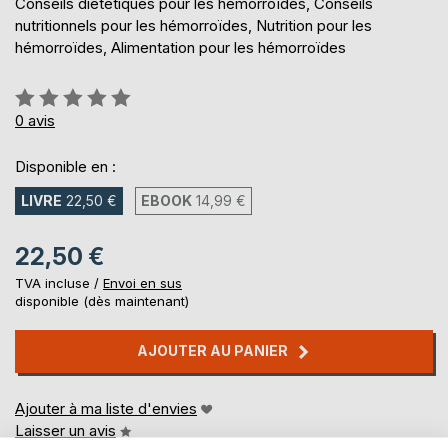
Conseils diététiques pour les hémorroïdes, Conseils
nutritionnels pour les hémorroïdes, Nutrition pour les
hémorroïdes, Alimentation pour les hémorroïdes
Évaluation:
0%
0
avis
Disponible en :
LIVRE
22,50 €
EBOOK
14,99 €
22,50 €
TVA incluse /
Envoi en sus
disponible (dès maintenant)
AJOUTER AU PANIER
Ajouter à ma liste d'envies
Laisser un avis