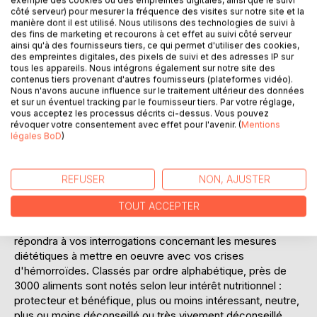
exemple des cookies ou des empreintes digitales, ainsi que le suivi
côté serveur) pour mesurer la fréquence des visites sur notre site et la
Ajouter à ma liste d'envies
manière dont il est utilisé. Nous utilisons des technologies de suivi à
Laisser un avis
des fins de marketing et recourons à cet effet au suivi côté serveur
ainsi qu'à des fournisseurs tiers, ce qui permet d'utiliser des cookies,
des empreintes digitales, des pixels de suivi et des adresses IP sur
tous les appareils. Nous intégrons également sur notre site des
contenus tiers provenant d'autres fournisseurs (plateformes vidéo).
Nous n'avons aucune influence sur le traitement ultérieur des données
et sur un éventuel tracking par le fournisseur tiers. Par votre réglage,
vous acceptez les processus décrits ci-dessus. Vous pouvez
révoquer votre consentement avec effet pour l'avenir. (
Mentions
légales BoD
)
DESCRIPTION
REFUSER
NON, AJUSTER
Avec ma pathologie hémorroïdaire, quel est l'intérêt
nutritionnel du hareng ? Puis-je consommer du foie de
TOUT ACCEPTER
veau ? Et la cerise confite me sera-t-elle préjudiciable ?
D'un simple coup d'oeil, ce dictionnaire alimentaire
répondra à vos interrogations concernant les mesures
diététiques à mettre en oeuvre avec vos crises
d'hémorroïdes. Classés par ordre alphabétique, près de
3000 aliments sont notés selon leur intérêt nutritionnel :
protecteur et bénéfique, plus ou moins intéressant, neutre,
plus ou moins déconseillé ou très vivement déconseillé