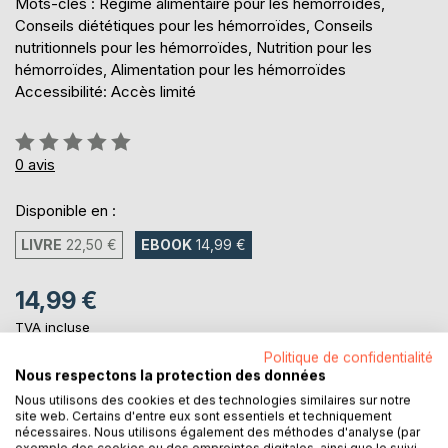
Mots-clés : Régime alimentaire pour les hémorroïdes,
Conseils diététiques pour les hémorroïdes, Conseils
nutritionnels pour les hémorroïdes, Nutrition pour les
hémorroïdes, Alimentation pour les hémorroïdes
Accessibilité: Accès limité
Évaluation:
0%
0
avis
Disponible en :
LIVRE
22,50 €
EBOOK
14,99 €
14,99 €
TVA incluse
Téléchargement disponible dès maintenant
Politique de confidentialité
Nous respectons la protection des données
Nous utilisons des cookies et des technologies similaires sur notre
AJOUTER AU PANIER
site web. Certains d'entre eux sont essentiels et techniquement
nécessaires. Nous utilisons également des méthodes d'analyse (par