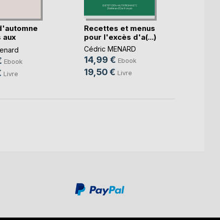
d'automne
Recettes et menus
Le b.a
 aux
pour l'excès d'a(...)
diétét
.)
Cédric MENARD
Cédri
enard
14,99 €
10,9
€
Ebook
Ebook
19,50 €
14,9
€
Livre
Livre