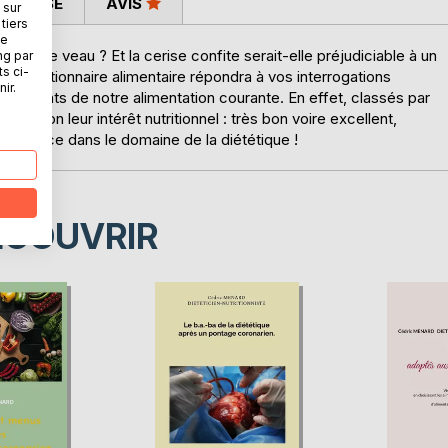
 PRESSE
AVIS
 sur
tiers
ne
du foie de veau ? Et la cerise confite serait-elle préjudiciable à un
ng par
ts ci-
, ce dictionnaire alimentaire répondra à vos interrogations
ir.
d'aliments de notre alimentation courante. En effet, classés par
 selon leur intérêt nutritionnel : très bon voire excellent,
référence dans le domaine de la diététique !
ÉCOUVRIR