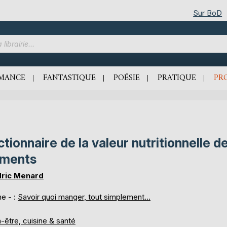
Sur BoD
MANCE
FANTASTIQUE
POÉSIE
PRATIQUE
PR
ctionnaire de la valeur nutritionnelle d
iments
ric Menard
e - :
Savoir quoi manger, tout simplement...
-être, cuisine & santé