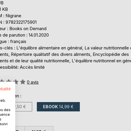
UB
1 KB
: filigrane
N : 9782322175901
teur : Books on Demand
 de parution : 14.01.2020
ue : français
-clés : L'équilibre alimentaire en général, La valeur nutritionnelle
ents, Répertoire qualitatif des divers aliments, Encyclopédie des
ents et de leur qualité nutritionnelle, L'équilibre nutritionnel en gén
ssibilité: Accès limité
uation:
0
avis
tialité
onible en :
web.
LIVRE
22,50 €
EBOOK
14,99 €
ou des
quence
s
suivi