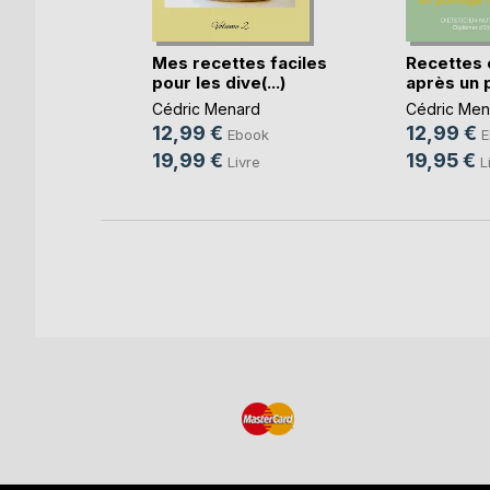
s faciles
Mes recettes faciles
Recettes 
.
pour les dive(...)
après un p
RD
Cédric Menard
Cédric Men
12,99 €
12,99 €
ok
Ebook
E
19,99 €
19,95 €
e
Livre
L