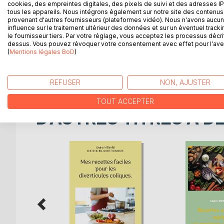
DESCRIPTION
AUTEUR(S)
CRITIQUES
cookies, des empreintes digitales, des pixels de suivi et des adresses IP
tous les appareils. Nous intégrons également sur notre site des contenus 
provenant d'autres fournisseurs (plateformes vidéo). Nous n'avons aucu
Quel est l'intérêt nutritionnel du hareng ? Et celui 
influence sur le traitement ultérieur des données et sur un éventuel tracki
le fournisseur tiers. Par votre réglage, vous acceptez les processus décri
bon équilibre alimentaire ? D'un simple coup d'oeil
dessus. Vous pouvez révoquer votre consentement avec effet pour l'aven
concernant la valeur nutritionnelle de bon nombre 
(
Mentions légales BoD
)
ordre alphabétique, près de 3000 aliments sont notés
moyen, faible ou encore sans aucun intérêt ! Une 
REFUSER
NON, AJUSTER
TOUT ACCEPTER
D’AUTRES TITRES À D