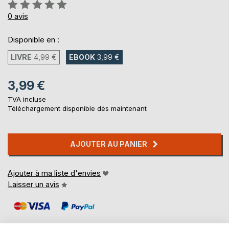
Évaluation:
0%
0
avis
Disponible en :
LIVRE
4,99 €
EBOOK
3,99 €
3,99 €
TVA incluse
Téléchargement disponible dès maintenant
AJOUTER AU PANIER
Ajouter à ma liste d'envies
Laisser un avis