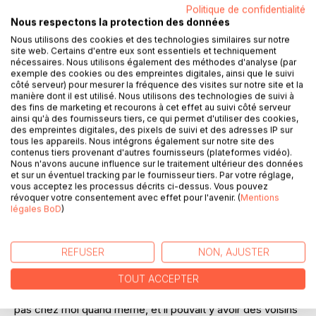
Politique de confidentialité
Nous respectons la protection des données
Nous utilisons des cookies et des technologies similaires sur notre
DESCRIPTION
site web. Certains d'entre eux sont essentiels et techniquement
nécessaires. Nous utilisons également des méthodes d'analyse (par
exemple des cookies ou des empreintes digitales, ainsi que le suivi
côté serveur) pour mesurer la fréquence des visites sur notre site et la
- Il parle de sexe ton bouquin ?
manière dont il est utilisé. Nous utilisons des technologies de suivi à
- Ben oui, c’est écrit dessus ! Mais pas que...
des fins de marketing et recourons à cet effet au suivi côté serveur
- Comment ça ?
ainsi qu'à des fournisseurs tiers, ce qui permet d'utiliser des cookies,
des empreintes digitales, des pixels de suivi et des adresses IP sur
- Souvent, dans la littérature dite «érotique», les scènes de
tous les appareils. Nous intégrons également sur notre site des
transition ne sont que des prétextes. Là, au contraire, le
contenus tiers provenant d'autres fournisseurs (plateformes vidéo).
sexe est un prétexte pour raconter une autre histoire.
Nous n'avons aucune influence sur le traitement ultérieur des données
- Mais quelle histoire ?
et sur un éventuel tracking par le fournisseur tiers. Par votre réglage,
vous acceptez les processus décrits ci-dessus. Vous pouvez
- Lis-le, tu verras bien. Tiens un extrait pour te mettre en
révoquer votre consentement avec effet pour l'avenir. (
Mentions
appétit :
légales BoD
)
« Qu’elles se roulent une pelle tournante et profonde pour
me signifier, sans laisser planer le moindre doute, qu’elles
REFUSER
NON, AJUSTER
étaient bien copines, soit. Mais leurs quatre seins à l’air et
le doigt de l’une fouillant délicatement le sexe de l’autre
TOUT ACCEPTER
largement ouvert, c’était un peu too much non ? Je n’étais
pas chez moi quand même, et il pouvait y avoir des voisins