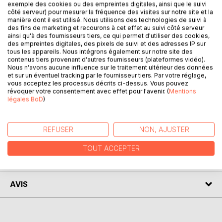
exemple des cookies ou des empreintes digitales, ainsi que le suivi
côté serveur) pour mesurer la fréquence des visites sur notre site et la
manière dont il est utilisé. Nous utilisons des technologies de suivi à
des fins de marketing et recourons à cet effet au suivi côté serveur
DESCRIPTION
ainsi qu'à des fournisseurs tiers, ce qui permet d'utiliser des cookies,
des empreintes digitales, des pixels de suivi et des adresses IP sur
tous les appareils. Nous intégrons également sur notre site des
contenus tiers provenant d'autres fournisseurs (plateformes vidéo).
Pierre Cléon présente plus de cinquante poèmes et
Nous n'avons aucune influence sur le traitement ultérieur des données
proses, retraçant ses passions et ses rêves, à travers sa
et sur un éventuel tracking par le fournisseur tiers. Par votre réglage,
jeunesse et son
vous acceptez les processus décrits ci-dessus. Vous pouvez
révoquer votre consentement avec effet pour l'avenir. (
Mentions
quotidien, par amour pour le territoire de Flaubert : la
légales BoD
)
Normandie.
REFUSER
NON, AJUSTER
AUTEUR(S)
TOUT ACCEPTER
CRITIQUES PRESSE
AVIS