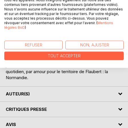
contenus tiers provenant d'autres fournisseurs (plateformes vidéo).
Nous n'avons aucune influence sur le traitement ultérieur des données
et sur un éventuel tracking par le fournisseur tiers. Par votre réglage,
vous acceptez les processus décrits ci-dessus. Vous pouvez
révoquer votre consentement avec effet pour l'avenir. (
Mentions
légales BoD
)
DESCRIPTION
REFUSER
NON, AJUSTER
Pierre Cléon présente plus de cinquante poèmes et
TOUT ACCEPTER
proses, retraçant ses passions et ses rêves, à travers sa
jeunesse et son
quotidien, par amour pour le territoire de Flaubert : la
Normandie.
AUTEUR(S)
CRITIQUES PRESSE
AVIS