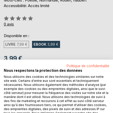
Mots-clés : Poésie, Normandie, Rouen, flaubert
Accessibilité: Accès limité
Évaluation:
0%
0
avis
Disponible en :
LIVRE
7,99 €
EBOOK
3,99 €
3,99 €
TVA incluse
Politique de confidentialité
Téléchargement disponible dès maintenant
Nous respectons la protection des données
Nous utilisons des cookies et des technologies similaires sur notre
site web. Certains d'entre eux sont essentiels et techniquement
nécessaires. Nous utilisons également des méthodes d'analyse (par
AJOUTER AU PANIER
exemple des cookies ou des empreintes digitales, ainsi que le suivi
côté serveur) pour mesurer la fréquence des visites sur notre site et la
manière dont il est utilisé. Nous utilisons des technologies de suivi à
des fins de marketing et recourons à cet effet au suivi côté serveur
Ajouter à ma liste d'envies
ainsi qu'à des fournisseurs tiers, ce qui permet d'utiliser des cookies,
Laisser un avis
des empreintes digitales, des pixels de suivi et des adresses IP sur
tous les appareils. Nous intégrons également sur notre site des