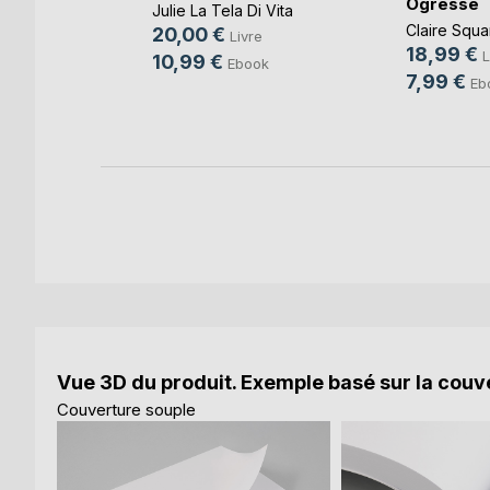
Ogresse
Julie La Tela Di Vita
Claire Squa
20,00 €
e
Livre
18,99 €
L
10,99 €
k
Ebook
7,99 €
Eb
Vue 3D du produit. Exemple basé sur la couve
Couverture souple