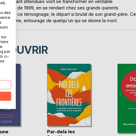
ances tant attendues vont se transformer en véritable
web.
, cet été de 1999, en se rendant chez ses grands-parents
ou des
à travers ce témoignage, le départ si brutal de son grand-père. Ce
quence
oin, victime, entourage de quelqu'un qui se donne la mort.
s
suivi
 sur
tiers
ÉCOUVRIR
ne
ng par
ts ci-
ir.
'une
Par-delà les