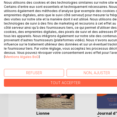
Comment peut-on s'imaginer à 15 ans, que les vac
Nous utilisons des cookies et des technologies similaires sur notre site 
cauchemar ? C'est pourtant ce qu'a vécu Laëtitia
Certains d'entre eux sont essentiels et techniquement nécessaires. Nous
utilisons également des méthodes d'analyse (par exemple des cookies 
maternels. Elle raconte, presque vingt ans après, 
empreintes digitales, ainsi que le suivi côté serveur) pour mesurer la fré
que l'ont vit, ce que l'on ressent, en tant que tém
des visites sur notre site et la manière dont il est utilisé. Nous utilisons de
technologies de suivi à des fins de marketing et recourons à cet effet au 
côté serveur ainsi qu'à des fournisseurs tiers, ce qui permet d'utiliser des
cookies, des empreintes digitales, des pixels de suivi et des adresses IP
tous les appareils. Nous intégrons également sur notre site des contenus 
D’AUTRES TITRES À D
provenant d'autres fournisseurs (plateformes vidéo). Nous n'avons aucu
influence sur le traitement ultérieur des données et sur un éventuel tracki
le fournisseur tiers. Par votre réglage, vous acceptez les processus décri
dessus. Vous pouvez révoquer votre consentement avec effet pour l'aven
(
Mentions légales BoD
)
REFUSER
NON, AJUSTER
TOUT ACCEPTER
Assiégée
Lionne
Journal d