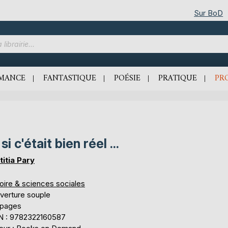
Sur BoD
MANCE
FANTASTIQUE
POÉSIE
PRATIQUE
PR
 si c'était bien réel ...
titia Pary
oire & sciences sociales
verture souple
 pages
N : 9782322160587