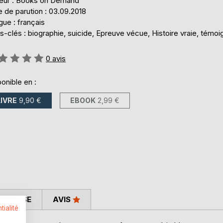
teur : Books on Demand
 de parution : 03.09.2018
ue : français
-clés : biographie, suicide, Epreuve vécue, Histoire vraie, témo
uation:
0
avis
onible en :
LIVRE
9,90 €
EBOOK
2,99 €
 PRESSE
AVIS
tialité