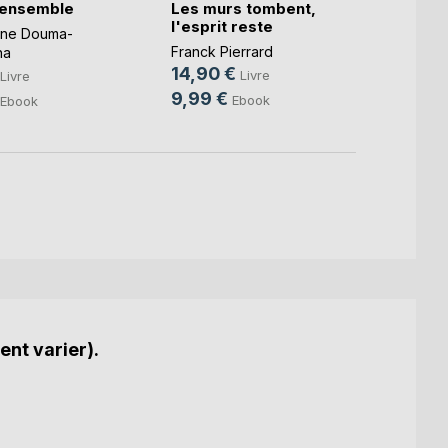
 ensemble
Les murs tombent,
La Bu
l'esprit reste
deux
nne Douma-
Franck Pierrard
Alexan
na
14,90 €
9,99
Livre
Livre
9,99 €
4,49
Ebook
Ebook
ent varier).