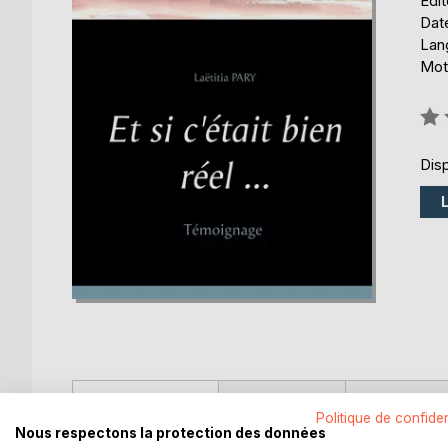
Édi
Date
Lang
Mots
Éval
0%
Disp
DESCRIPTION
AUTEUR(S)
CRITIQUES
Politique de confiden
Nous respectons la protection des données