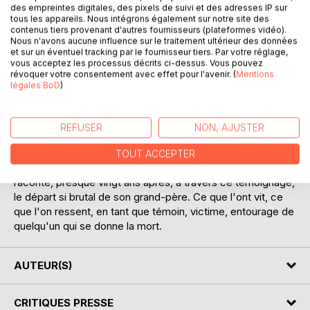
des empreintes digitales, des pixels de suivi et des adresses IP sur
tous les appareils. Nous intégrons également sur notre site des
contenus tiers provenant d'autres fournisseurs (plateformes vidéo).
Nous n'avons aucune influence sur le traitement ultérieur des données
et sur un éventuel tracking par le fournisseur tiers. Par votre réglage,
vous acceptez les processus décrits ci-dessus. Vous pouvez
révoquer votre consentement avec effet pour l'avenir. (
Mentions
DESCRIPTION
légales BoD
)
Comment peut-on s'imaginer à 15 ans, que les vacances
REFUSER
NON, AJUSTER
tant attendues vont se transformer en véritable cauchemar
? C'est pourtant ce qu'a vécu Laëtitia, cet été de 1999, en
TOUT ACCEPTER
se rendant chez ses grands-parents maternels. Elle
raconte, presque vingt ans après, à travers ce témoignage,
le départ si brutal de son grand-père. Ce que l'ont vit, ce
que l'on ressent, en tant que témoin, victime, entourage de
quelqu'un qui se donne la mort.
AUTEUR(S)
CRITIQUES PRESSE