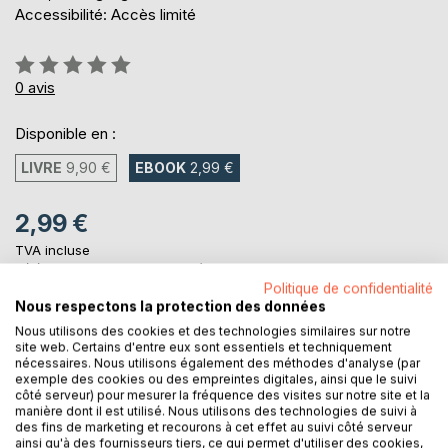
Accessibilité: Accès limité
Évaluation:
0%
0
avis
Disponible en :
LIVRE
9,90 €
EBOOK
2,99 €
2,99 €
TVA incluse
Téléchargement disponible dès maintenant
Politique de confidentialité
Nous respectons la protection des données
Nous utilisons des cookies et des technologies similaires sur notre
AJOUTER AU PANIER
site web. Certains d'entre eux sont essentiels et techniquement
nécessaires. Nous utilisons également des méthodes d'analyse (par
exemple des cookies ou des empreintes digitales, ainsi que le suivi
Ajouter à ma liste d'envies
côté serveur) pour mesurer la fréquence des visites sur notre site et la
manière dont il est utilisé. Nous utilisons des technologies de suivi à
Laisser un avis
des fins de marketing et recourons à cet effet au suivi côté serveur
ainsi qu'à des fournisseurs tiers, ce qui permet d'utiliser des cookies,