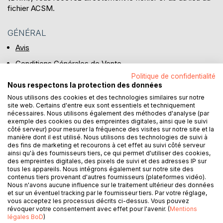
fichier ACSM.
GÉNÉRAL
Avis
Conditions Générales de Vente
Politique de confidentialité
Inscription et connexion
Nous respectons la protection des données
Paiement et livraison
Nous utilisons des cookies et des technologies similaires sur notre
site web. Certains d'entre eux sont essentiels et techniquement
nécessaires. Nous utilisons également des méthodes d'analyse (par
exemple des cookies ou des empreintes digitales, ainsi que le suivi
EBOOKS
côté serveur) pour mesurer la fréquence des visites sur notre site et la
manière dont il est utilisé. Nous utilisons des technologies de suivi à
À quoi doit-on être attentif lors du premier achat ?
des fins de marketing et recourons à cet effet au suivi côté serveur
ainsi qu'à des fournisseurs tiers, ce qui permet d'utiliser des cookies,
Que signifient « Entièrement accessible », “Accessible” et
des empreintes digitales, des pixels de suivi et des adresses IP sur
« Accès limité » pour les livres électroniques ?
tous les appareils. Nous intégrons également sur notre site des
contenus tiers provenant d'autres fournisseurs (plateformes vidéo).
Comment fonctionne Adobe DRM ?
Nous n'avons aucune influence sur le traitement ultérieur des données
et sur un éventuel tracking par le fournisseur tiers. Par votre réglage,
Comment fonctionne l’achat d’un ebook ?
vous acceptez les processus décrits ci-dessus. Vous pouvez
révoquer votre consentement avec effet pour l'avenir. (
Mentions
Quels sont les formats d’ebooks proposés par la boutique
légales BoD
)
en ligne BoD ?