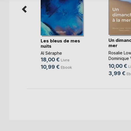
Un dimanc
Les bleus de mes
eyssedre
mer
nuits
e
Rosalie Low
Al Séraphe
ok
Dominique 
18,00 €
Livre
Cotthem
, ...
10,00 €
10,99 €
L
Ebook
3,99 €
Eb