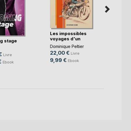
Les impossibles
J'en 
voyages d'un
gère
g stage
imbéc(...)
Hélène
Dominique Peltier
13,9
22,00 €
Livre
€
Livre
9,99 €
Ebook
€
Ebook