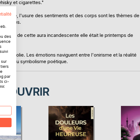
whisky et cigarettes."
tialité
qui passe, l'usure des sentiments et des corps sont les thèmes de
s intimes.
web.
loppés de cette aura incandescente elle était le printemps de
ou des
quence
s
suivi
ec la folie. Les émotions naviguent entre l'onirisme et la réalité
sibilité du symbolisme poétique.
 sur
tiers
ne
ng par
ts ci-
ir.
ÉCOUVRIR