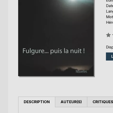
Édi
Date
Lang
Mot
Héro
Éval
0%
Disp
DESCRIPTION
AUTEUR(S)
CRITIQUES