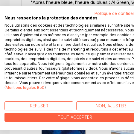
"Après l'heure bleue, l'heure du blues : Al Green, 
Politique de confiden
Le passage de la lumière à l'obscurité, le temps 
Nous respectons la protection des données
ces histoires. Des tranches de vie faites de drame
Nous utilisons des cookies et des technologies similaires sur notre site 
Certains d'entre eux sont essentiels et techniquement nécessaires. Nous
"Quand elle caressait lentement ses cheveux enve
utilisons également des méthodes d'analyse (par exemple des cookies 
Paul Niclausse."
empreintes digitales, ainsi que le suivi côté serveur) pour mesurer la fré
des visites sur notre site et la manière dont il est utilisé. Nous utilisons de
technologies de suivi à des fins de marketing et recourons à cet effet au 
Des nouvelles poignantes dans un univers flirtant av
côté serveur ainsi qu'à des fournisseurs tiers, ce qui permet d'utiliser des
subjective inspirés de l'expressionnisme et la sen
cookies, des empreintes digitales, des pixels de suivi et des adresses IP
tous les appareils. Nous intégrons également sur notre site des contenus 
provenant d'autres fournisseurs (plateformes vidéo). Nous n'avons aucu
influence sur le traitement ultérieur des données et sur un éventuel tracki
le fournisseur tiers. Par votre réglage, vous acceptez les processus décri
dessus. Vous pouvez révoquer votre consentement avec effet pour l'aven
D’AUTRES TITRES À D
(
Mentions légales BoD
)
REFUSER
NON, AJUSTER
TOUT ACCEPTER