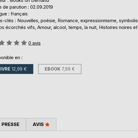
teur : Books on Demand
 de parution : 02.09.2019
ue : français
s-clés : Nouvelles, poésie, Romance, expressionnisme, symboli
s écorchés vifs, Amour, alcool, temps, la nuit, Histoires noires et 
uation:
0
avis
onible en :
LIVRE
12,99 €
EBOOK
7,99 €
 PRESSE
AVIS