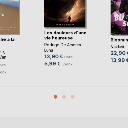
Les douleurs d'une
vie heureuse
he à la
Bloomin
Rodrigo De Amorim
Naklusi .
Luna
ie
,
22,90 
13,90 €
Van
Livre
13,99 
5,99 €
Ebook
ivre
ook