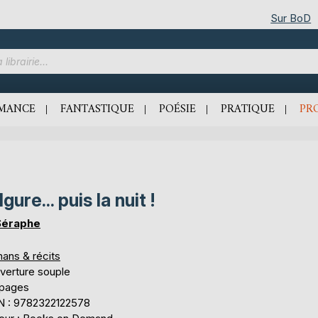
Sur BoD
MANCE
FANTASTIQUE
POÉSIE
PRATIQUE
PR
lgure... puis la nuit !
Séraphe
ans & récits
verture souple
 pages
N : 9782322122578