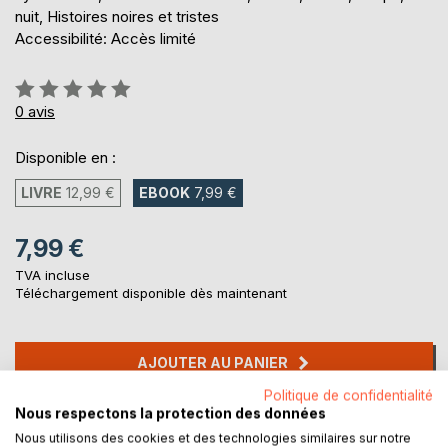
nuit, Histoires noires et tristes
Accessibilité: Accès limité
Évaluation:
0%
0
avis
Disponible en :
LIVRE
12,99 €
EBOOK
7,99 €
7,99 €
TVA incluse
Téléchargement disponible dès maintenant
AJOUTER AU PANIER
Politique de confidentialité
Nous respectons la protection des données
Ajouter à ma liste d'envies
Nous utilisons des cookies et des technologies similaires sur notre
Laisser un avis