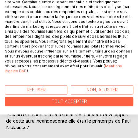
site web. Certains d'entre eux sont essentiels et techniquement
nécessaires. Nous utilisons également des méthodes d'analyse (par
exemple des cookies ou des empreintes digitales, ainsi que le suivi
côté serveur) pour mesurer la fréquence des visites sur notre site et la
manière dont il est utilisé. Nous utilisons des technologies de suivi à
des fins de marketing et recourons à cet effet au suivi côté serveur
ainsi qu'à des fournisseurs tiers, ce qui permet d'utiliser des cookies,
des empreintes digitales, des pixels de suivi et des adresses IP sur
tous les appareils. Nous intégrons également sur notre site des
DESCRIPTION
contenus tiers provenant d'autres fournisseurs (plateformes vidéo).
Nous n'avons aucune influence sur le traitement ultérieur des données
et sur un éventuel tracking par le fournisseur tiers. Par votre réglage,
vous acceptez les processus décrits ci-dessus. Vous pouvez
"Après l'heure bleue, l'heure du blues : Al Green, whisky et
révoquer votre consentement avec effet pour l'avenir. (
Mentions
cigarettes."
légales BoD
)
Le passage de la lumière à l'obscurité, le temps qui passe,
l'usure des sentiments et des corps sont les thèmes de
REFUSER
NON, AJUSTER
ces histoires. Des tranches de vie faites de drames
intimes.
TOUT ACCEPTER
"Quand elle caressait lentement ses cheveux enveloppés
de cette aura incandescente elle était le printemps de Paul
Niclausse."