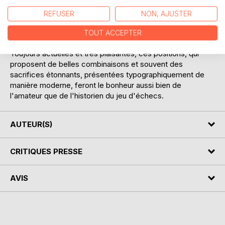
deuxième édition, profondément remaniée, parut en 1852.
REFUSER
NON, AJUSTER
Le présent ouvrage réunit la totalité des problèmes publiés
dans ces deux éditions de "Aufgaben für Schachspieler".
TOUT ACCEPTER
Toujours actuelles et très plaisantes, ces positions, qui
proposent de belles combinaisons et souvent des
sacrifices étonnants, présentées typographiquement de
manière moderne, feront le bonheur aussi bien de
l'amateur que de l'historien du jeu d'échecs.
AUTEUR(S)
CRITIQUES PRESSE
AVIS