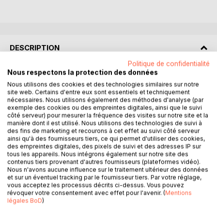
DESCRIPTION
Politique de confidentialité
Nous respectons la protection des données
Adolf Anderssen (1818 - 1879) est connu de tous les
Nous utilisons des cookies et des technologies similaires sur notre
joueurs d'échecs en premier lieu en tant que vainqueur de
site web. Certains d'entre eux sont essentiels et techniquement
la partie "Immortelle" contre Lionel Kieseritzky en 1851.
nécessaires. Nous utilisons également des méthodes d'analyse (par
Cette partie a conduit à considérer Anderssen comme l'un
exemple des cookies ou des empreintes digitales, ainsi que le suivi
des représentants les plus illustres de l'école dite
côté serveur) pour mesurer la fréquence des visites sur notre site et la
manière dont il est utilisé. Nous utilisons des technologies de suivi à
"romantique", c'est-à-dire le prototype même du joueur
des fins de marketing et recourons à cet effet au suivi côté serveur
qui fonde son jeu sur l'attaque à tout-va et les sacrifices
ainsi qu'à des fournisseurs tiers, ce qui permet d'utiliser des cookies,
audacieux.
des empreintes digitales, des pixels de suivi et des adresses IP sur
tous les appareils. Nous intégrons également sur notre site des
contenus tiers provenant d'autres fournisseurs (plateformes vidéo).
En revanche, il est beaucoup moins connu qu'Anderssen
Nous n'avons aucune influence sur le traitement ultérieur des données
s'est fait connaître en Allemagne par la composition de
et sur un éventuel tracking par le fournisseur tiers. Par votre réglage,
vous acceptez les processus décrits ci-dessus. Vous pouvez
problèmes d'échecs, en particulier par la publication en
révoquer votre consentement avec effet pour l'avenir. (
Mentions
1842, à l'âge de 24 ans, de l'opuscule "Aufgaben für
légales BoD
)
Schachspieler", qui rencontra un tel succès qu'une