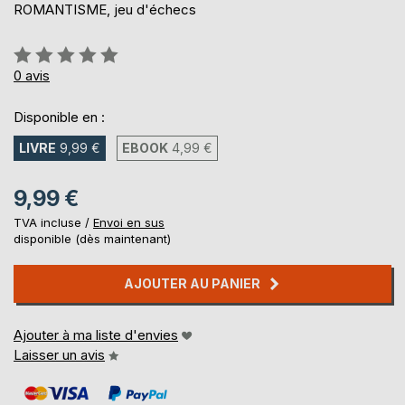
ROMANTISME, jeu d'échecs
Évaluation:
0%
0
avis
Disponible en :
LIVRE
9,99 €
EBOOK
4,99 €
9,99 €
TVA incluse /
Envoi en sus
disponible (dès maintenant)
AJOUTER AU PANIER
Ajouter à ma liste d'envies
Laisser un avis